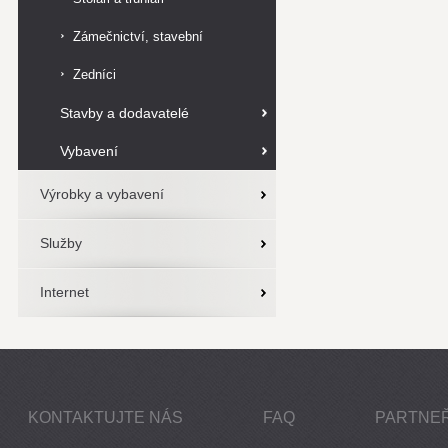
Zámečnictví, stavební
zámečnictví
Zedníci
Stavby a dodavatelé
Vybavení
Výrobky a vybavení
Služby
Internet
KONTAKTUJTE NÁS
FAQ
PARTNEŘ