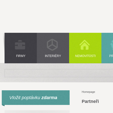
FIRMY
INTERIÉRY
NEMOVITOSTI
P
Homepage
Vložit poptávku
zdarma
Partneři