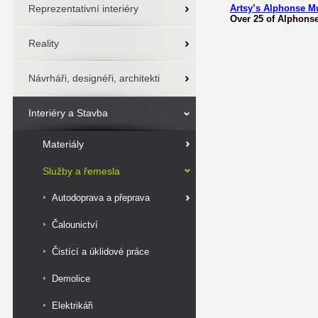
Reprezentativní interiéry
Artsy’s Alphonse M
Over 25 of Alphonse
Reality
Návrháři, designéři, architekti
Interiéry a Stavba
Materiály
Služby a řemesla
Autodoprava a přeprava
Čalounictví
Čistící a úklidové práce
Demolice
Elektrikáři