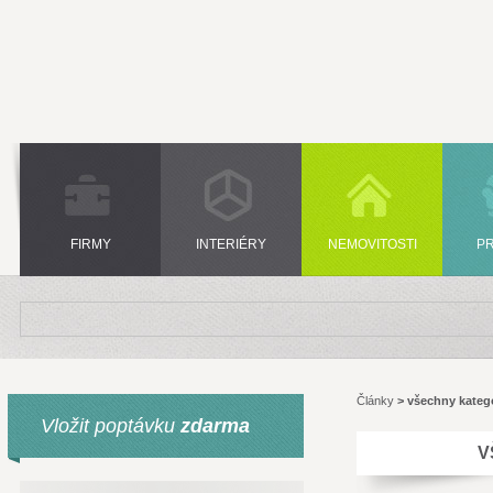
FIRMY
INTERIÉRY
NEMOVITOSTI
P
Články
>
všechny kateg
Vložit poptávku
zdarma
V