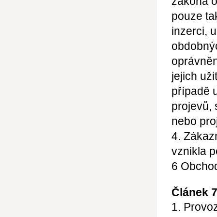
zákona o
pouze ta
inzerci, 
obdobný
oprávnění
jejich už
případě 
projevů,
nebo pro
4. Zákaz
vznikla 
6
Obchod
Článek 
1. Provo