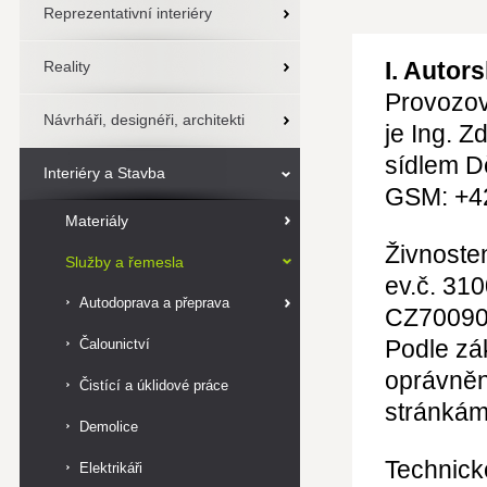
Reprezentativní interiéry
I. Autor
Reality
Provozov
Návrháři, designéři, architekti
je Ing. Z
sídlem D
Interiéry a Stavba
GSM: +4
Materiály
Živnosten
Služby a řemesla
ev.č. 31
Autodoprava a přeprava
CZ70090
Podle zák
Čalounictví
oprávněn
Čistící a úklidové práce
stránká
Demolice
Technick
Elektrikáři