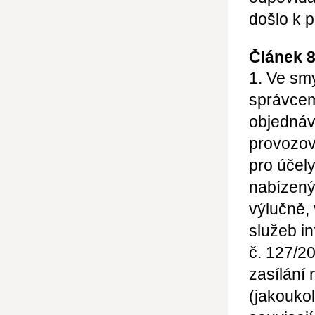
došlo k 
Článek 
1. Ve sm
správcem
objednáv
provozov
pro účel
nabízený
výlučně,
služeb in
č. 127/2
zasílání
(jakoukol