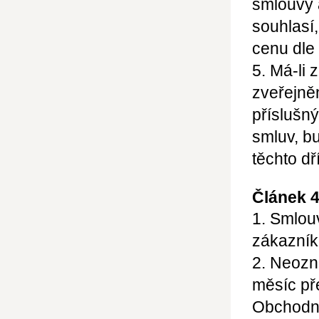
smlouvy 
souhlasí
cenu dle
5. Má-li 
zveřejně
příslušný
smluv, b
těchto d
Článek 4
1. Smlou
zákazník
2. Neozn
měsíc př
Obchodní