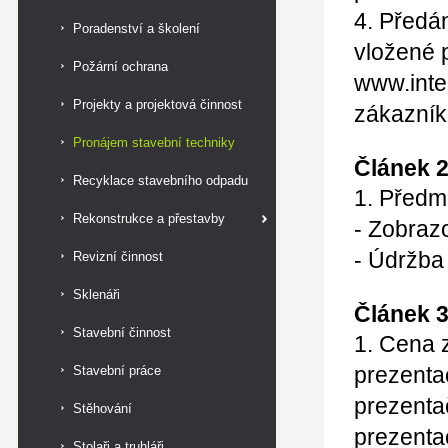
4. Předá
Poradenství a školení
vložené 
Požární ochrana
www.inte
Projekty a projektová činnost
zákazník
Pronájem stavební techniky
Článek 
Recyklace stavebního odpadu
1. Předm
Rekonstrukce a přestavby
- Zobraz
- Údržba
Revizní činnost
Sklenáři
Článek 3
Stavební činnost
1. Cena 
prezenta
Stavební práce
prezenta
Stěhování
prezenta
Stolaři a truhláři