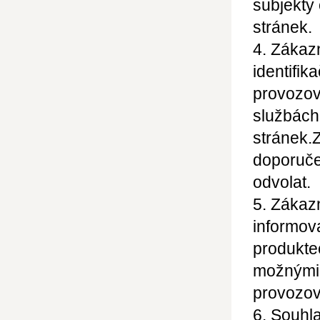
subjekty
stránek.
4. Zákaz
identifik
provozova
službách
stránek.
Z
doporuče
odvolat.
5. Zákazn
informov
produkte
možnými
provozov
6. Souhl