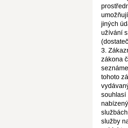
prostřed
umožňujíc
jiných
úd
užívání 
(dostateč
3. Zákaz
zákona č
seznámen
tohoto z
vydávaný
souhlasí
nabízený
službách
služby n