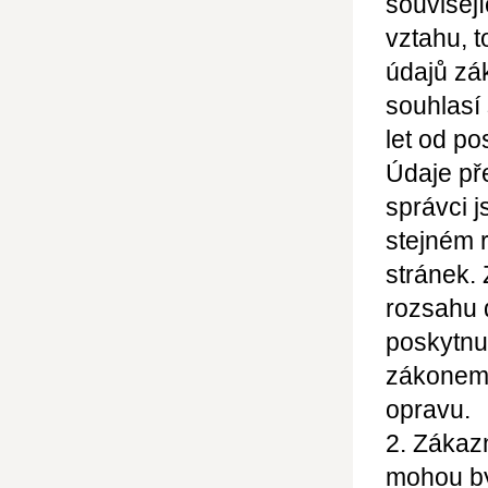
souvisej
vztahu, t
údajů zá
souhlasí
let od po
Údaje př
správci j
stejném 
stránek.
rozsahu 
poskytnu
zákonem 
opravu.
2. Zákazn
mohou bý