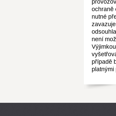
provozov
ochraně 
nutné pře
zavazuje
odsouhla
není mož
Výjimkou
vyšetřov
případě 
platnými 