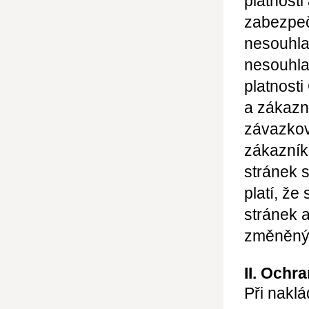
platnosti
zabezpeč
nesouhla
nesouhl
platnost
a zákazn
závazkov
zákazní
stránek 
platí, ž
stránek 
změněný
II. Ochr
Při naklá