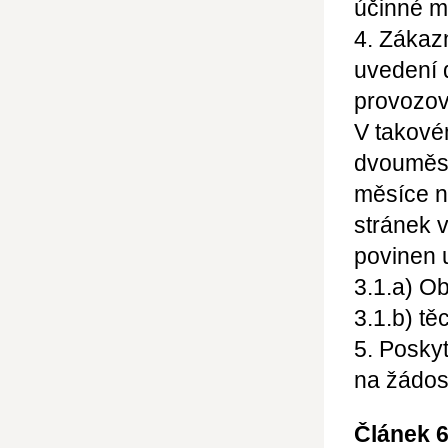
účinné m
4. Zákaz
uvedení 
provozova
V takové
dvouměsí
měsíce n
stránek 
povinen 
3.1.a) O
3.1.b) t
5. Posky
na žádos
Článek 6