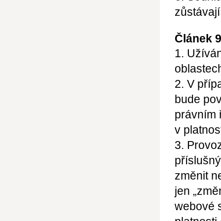
zůstávají
Článek 
1. Užívá
oblastec
2. V pří
bude pov
právním 
v platnos
3. Provo
příslušn
změnit n
jen
„změn
webové s