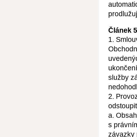
automati
prodlužu
Článek 
1. Smlou
Obchodn
uvedenýc
ukončení
služby z
nedohodl
2. Provo
odstoupit
a. Obsah
s právní
závazky 