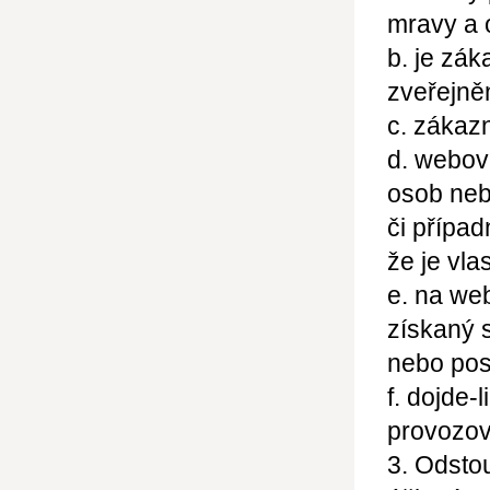
mravy a 
b. je zák
zveřejně
c. zákaz
d. webov
osob neb
či přípa
že je vla
e. na we
získaný 
nebo pos
f. dojde-
provozov
3. Odsto