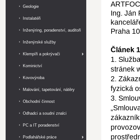
ARTFO
Geologie
Ing. Ján
Instalatéři
kancelář
Praha 10
Inženýring, poradenství, auditoři
Inženýrské služby
Článek 
Klempíři a pokrývači
1. Služb
Kominictví
stránek 
2. Zákaz
Kovovýroba
fyzická o
Malování, tapetování, nátěry
3. Smlou
Obchodní činnost
„Smlouva
Odhadci a soudní znalci
zákazník
PC a IT poradenství
provozov
prostředn
Podlahářské práce