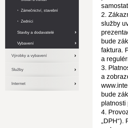
samostat
Zámečnictví, stavební
2. Zákaz
zámečnictví
Zedníci
služby u
prezenta
Stavby a dodavatelé
bude zák
Vybavení
faktura. 
Výrobky a vybavení
a regulé
3. Platno
Služby
a zobraz
Internet
www.inter
bude zák
platnosti
4. Provoz
„DPH“). 