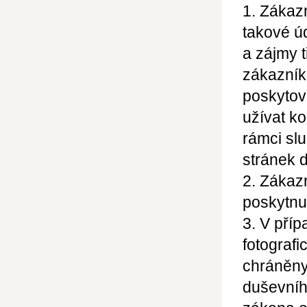
1. Zákaz
takové ú
a zájmy 
zákazník
poskytov
užívat ko
rámci sl
stránek d
2. Zákazn
poskytnu
3. V příp
fotografi
chráněny
duševníh