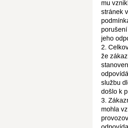
mu vznik
stránek 
podmínká
porušení
jeho odp
2. Celko
že zákaz
stanoven
odpovídá
službu dl
došlo k 
3. Zákaz
mohla vz
provozov
odpovídaj