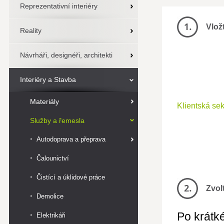
Reprezentativní interiéry
Vlož
Reality
Návrháři, designéři, architekti
Interiéry a Stavba
Materiály
Klientská se
Služby a řemesla
Autodoprava a přeprava
Čalounictví
Čistící a úklidové práce
Zvol
Demolice
Po krátké
Elektrikáři