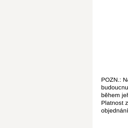
POZN.: Na
budoucnu 
během jeh
Platnost 
objednání