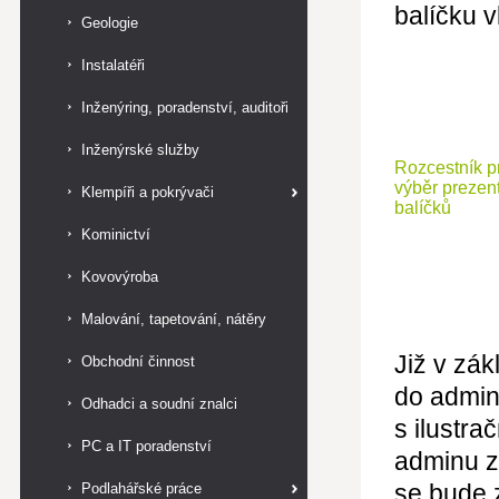
balíčku v
Geologie
Instalatéři
Inženýring, poradenství, auditoři
Inženýrské služby
Rozcestník p
výběr prezen
Klempíři a pokrývači
balíčků
Kominictví
Kovovýroba
Malování, tapetování, nátěry
Již v zá
Obchodní činnost
do admin
Odhadci a soudní znalci
s ilustra
PC a IT poradenství
adminu z
se bude 
Podlahářské práce