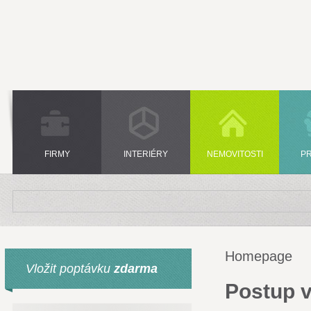
FIRMY
INTERIÉRY
NEMOVITOSTI
P
Homepage
Vložit poptávku
zdarma
Postup v