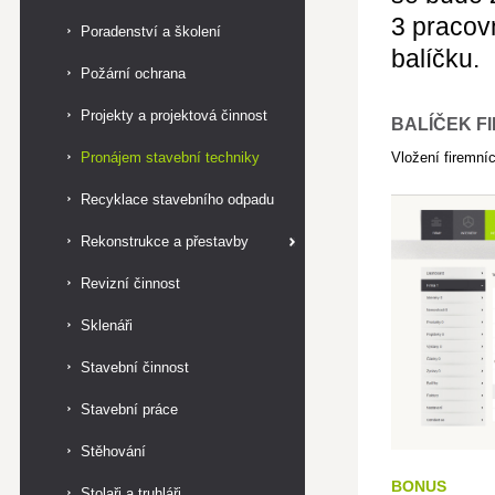
3 pracov
Poradenství a školení
balíčku.
Požární ochrana
Projekty a projektová činnost
BALÍČEK FI
Pronájem stavební techniky
Vložení firemníc
Recyklace stavebního odpadu
Rekonstrukce a přestavby
Revizní činnost
Sklenáři
Stavební činnost
Stavební práce
Stěhování
BONUS
Stolaři a truhláři