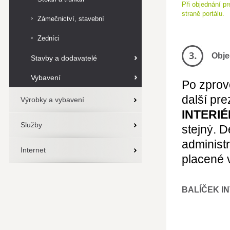
Při objednání p
straně portálu.
Zámečnictví, stavební
zámečnictví
Zedníci
Obje
Stavby a dodavatelé
Vybavení
Po zprov
další pre
Výrobky a vybavení
INTERIÉ
Služby
stejný. 
administ
Internet
placené 
BALÍČEK I