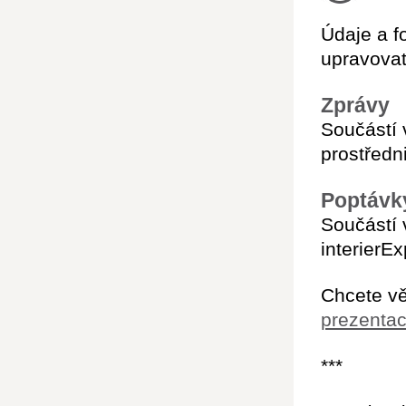
Údaje a f
upravovat
Zprávy
Součástí 
prostředn
Poptávk
Součástí 
interierE
Chcete vě
prezentac
***