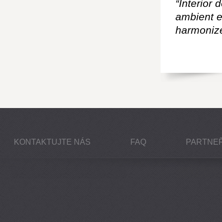
“Interior 
ambient e
harmonize
KONTAKTUJTE NÁS
FAQ
PARTNEŘ