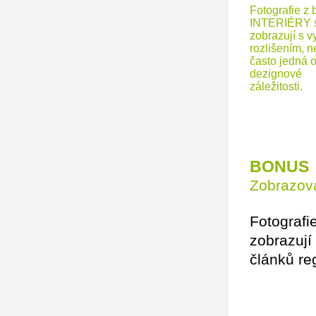
Fotografie z 
INTERIÉRY 
zobrazují s v
rozlišením, n
často jedná 
dezignové
záležitosti.
BONUS
Zobrazová
Fotografi
zobrazují
článků re