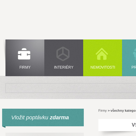
FIRMY
INTERIÉRY
NEMOVITOSTI
P
Firmy
>
všechny katego
Vložit poptávku
zdarma
V