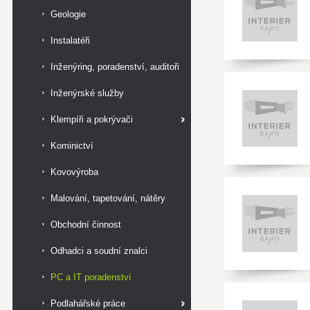
Geologie
Instalatéři
Inženýring, poradenství, auditoři
Inženýrské služby
Klempíři a pokrývači
Kominictví
Kovovýroba
Malování, tapetování, nátěry
Obchodní činnost
Odhadci a soudní znalci
PC a IT poradenství
Podlahářské práce