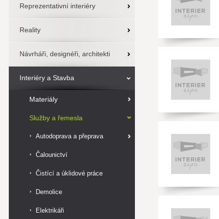
Reprezentativní interiéry
Reality
Návrháři, designéři, architekti
Interiéry a Stavba
Materiály
Služby a řemesla
Autodoprava a přeprava
Čalounictví
Čistící a úklidové práce
Demolice
Elektrikáři