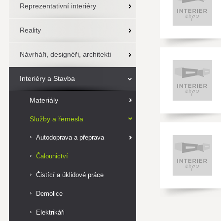
Reprezentativní interiéry
Reality
Návrháři, designéři, architekti
Interiéry a Stavba
Materiály
Služby a řemesla
Autodoprava a přeprava
Čalounictví
Čistící a úklidové práce
Demolice
Elektrikáři