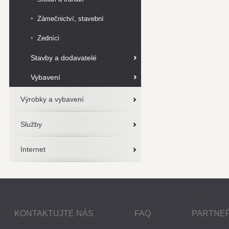
Zámečnictví, stavební
zámečnictví
Zedníci
Stavby a dodavatelé
Vybavení
Výrobky a vybavení
Služby
Internet
KONTAKTUJTE NÁS
FAQ
PARTNEŘ