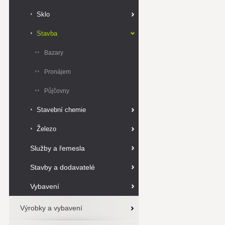
Sklo
Stavba
Bazary
Pronájem
Půjčovny
Stavební chemie
Železo
Služby a řemesla
Stavby a dodavatelé
Vybavení
Výrobky a vybavení