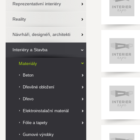
Reprezentativní interiéry
Reality
Návrháři, designéři, architekti
Interiéry a Stavba
Materiály
Beton
Dřevěné obložení
Dřevo
Elektroinstalační materiál
Fólie a tapety
Gumové výrobky