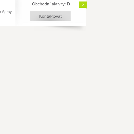
Obchodní aktivity: D
>
a Spray-
Kontaktovat