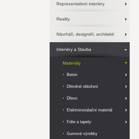
Reprezentativní interiéry
Reality
Návrháři, designéři, architekti
Interiéry a Stavba
Materiály
Beton
Dřevěné obložení
Dřevo
Elektroinstalační materiál
Fólie a tapety
Gumové výrobky