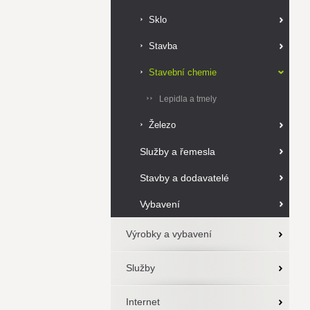
Sklo
Stavba
Stavební chemie
Lepidla a tmely
Železo
Služby a řemesla
Stavby a dodavatelé
Vybavení
Výrobky a vybavení
Služby
Internet