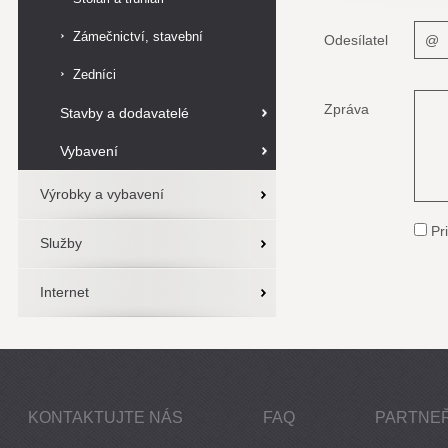
Zámečnictví, stavební
Odesílatel
zámečnictví
Zedníci
Zpráva
Stavby a dodavatelé
Vybavení
Výrobky a vybavení
Pri
Služby
Internet
KONTAKTUJTE NÁS
FAQ
PARTNEŘ