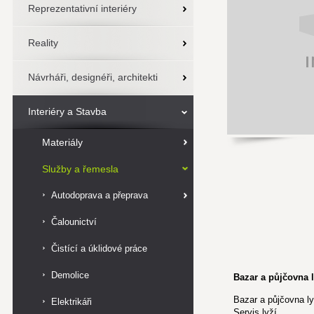
Reprezentativní interiéry
Reality
Návrháři, designéři, architekti
Interiéry a Stavba
Materiály
Služby a řemesla
Autodoprava a přeprava
Čalounictví
Čistící a úklidové práce
Demolice
Bazar a půjčovna l
Bazar a půjčovna ly
Elektrikáři
Servis lyží