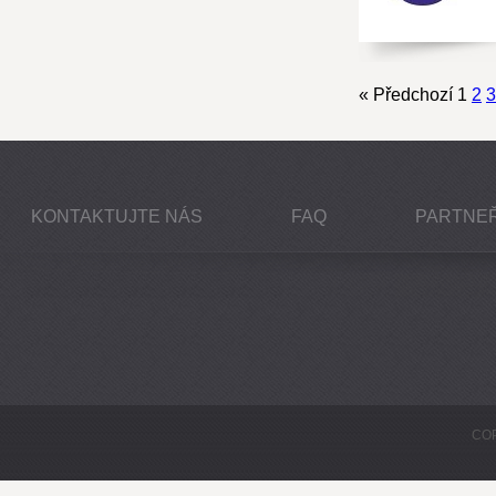
« Předchozí
1
2
3
KONTAKTUJTE NÁS
FAQ
PARTNEŘ
COP