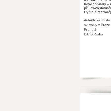
Národní památn
heydrichiády – 
při Pravoslavné
Cyrila a Metodě
Autentické místo
sv. války v Praz
Praha 2
BA: S Praha