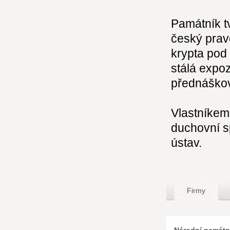
Památník tv
český pravo
krypta pod 
stálá expoz
přednáškov
Vlastníkem 
duchovní s
ústav.
Firmy