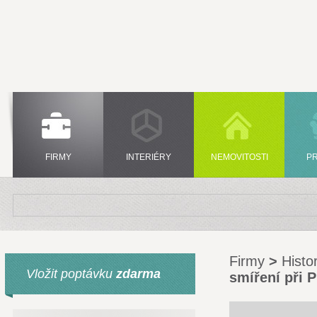
FIRMY
INTERIÉRY
NEMOVITOSTI
P
Firmy
>
Histo
Vložit poptávku
zdarma
smíření při 