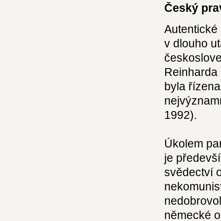
Český prav
Autentické 
v dlouho u
českoslove
Reinharda 
byla řízen
nejvýznamn
1992).
Úkolem pa
je předevší
svědectví o
nekomunisti
nedobrovol
německé ok