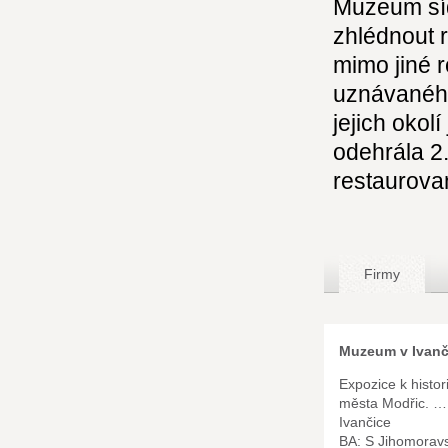
Muzeum síd
zhlédnout r
mimo jiné 
uznávaného
jejich okol
odehrála 2
restaurovan
Firmy
Muzeum v Ivanč
Expozice k histor
města Modřic. …
Ivančice
BA: S Jihomorav