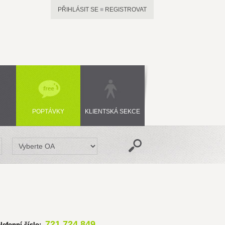
PŘIHLÁSIT SE
■
REGISTROVAT
POPTÁVKY
KLIENTSKÁ SEKCE
721 724 849
elefonní číslo: