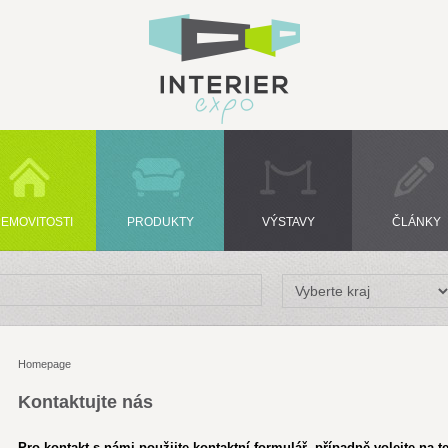
EMOVITOSTI
PRODUKTY
VÝSTAVY
ČLÁNKY
Homepage
Kontaktujte nás
Pro kontakt s námi použijte kontaktní formulář, případně volejte na t