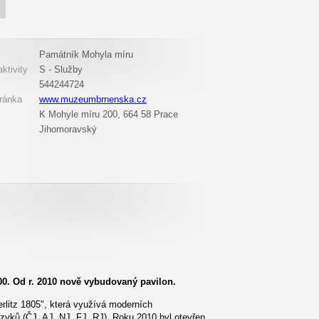
Památník Mohyla míru
ktivity
S - Služby
544244724
ránka
www.muzeumbrnenska.cz
K Mohyle míru 200, 664 58 Prace
Jihomoravský
000. Od r. 2010 nově vybudovaný pavilon.
erlitz 1805", která využívá moderních
azyků (ČJ, AJ, NJ, FJ, RJ). Roku 2010 byl otevřen