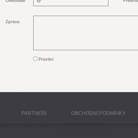
Odesílatel
Předmě
Zpráva
Prioritní
PARTNEŘI
OBCHODNÍ PODMÍNKY