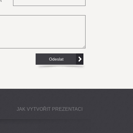
t
JAK VYTVOŘIT PREZENTACI