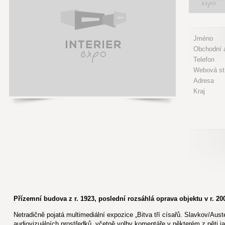
Jméno
Obchodní a
Telefon
Webová st
Adresa
Kraj
Přízemní budova z r. 1923, poslední rozsáhlá oprava objektu v r. 2
Netradičně pojatá multimediální expozice „Bitva tří císařů. Slavkov/Aust
audiovizuálních prostředků, včetně volby komentáře v některém z pěti j