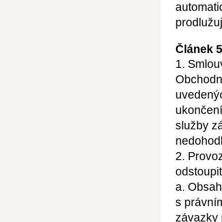
automati
prodlužu
Článek 
1. Smlou
Obchodn
uvedenýc
ukončení
služby z
nedohodl
2. Provo
odstoupit
a. Obsah
s právní
závazky 