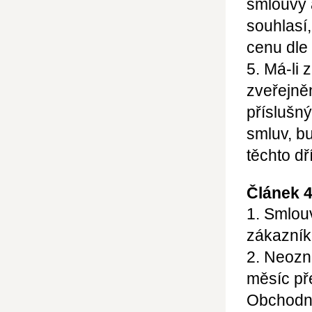
smlouvy 
souhlasí
cenu dle
5. Má-li 
zveřejně
příslušný
smluv, b
těchto d
Článek 4
1. Smlou
zákazník
2. Neozn
měsíc př
Obchodní