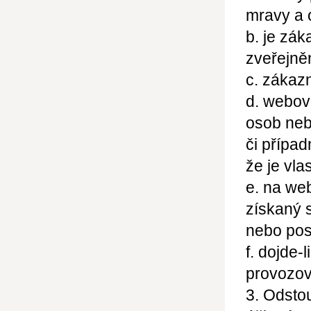
mravy a 
b. je zák
zveřejně
c. zákaz
d. webov
osob neb
či přípa
že je vla
e. na we
získaný 
nebo pos
f. dojde-
provozov
3. Odsto