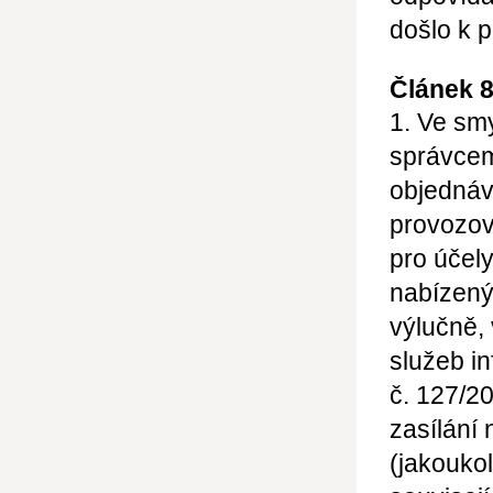
došlo k 
Článek 
1. Ve sm
správcem
objednáv
provozov
pro účel
nabízený
výlučně,
služeb in
č. 127/2
zasílání
(jakoukol