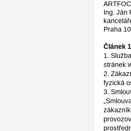
ARTFO
Ing. Ján
kancelář
Praha 10
Článek 
1. Služb
stránek 
2. Zákaz
fyzická o
3. Smlou
„Smlouva
zákazník
provozov
prostředn