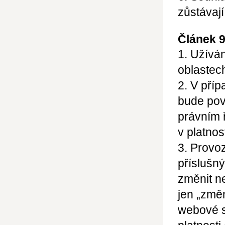
zůstávají
Článek 
1. Užívá
oblastec
2. V pří
bude pov
právním 
v platnos
3. Provo
příslušn
změnit n
jen
„změn
webové s