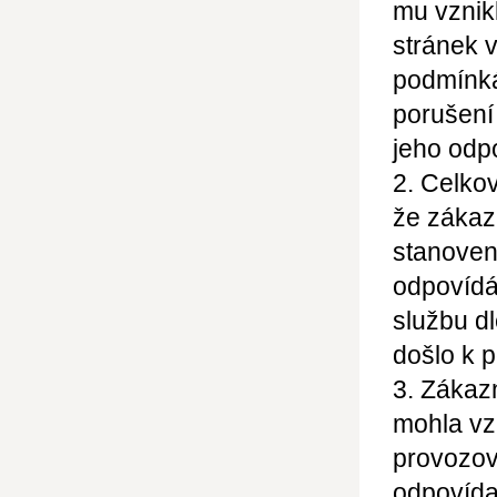
mu vznik
stránek 
podmínká
porušení
jeho odp
2. Celko
že zákaz
stanoven
odpovídá
službu dl
došlo k 
3. Zákaz
mohla vz
provozov
odpovídaj