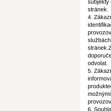
subjekty
stránek.
4. Zákaz
identifik
provozova
službách
stránek.
Z
doporuče
odvolat.
5. Zákazn
informov
produkte
možnými
provozov
6. Souhl