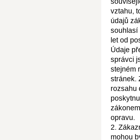
souvisej
vztahu, t
údajů zá
souhlasí
let od po
Údaje př
správci j
stejném 
stránek.
rozsahu 
poskytnu
zákonem 
opravu.
2. Zákazn
mohou bý