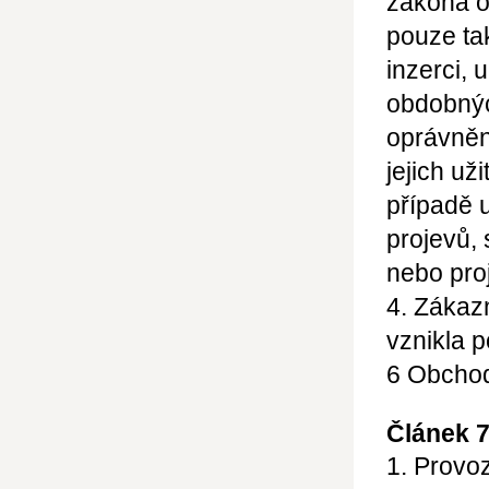
zákona o
pouze ta
inzerci, 
obdobný
oprávnění
jejich už
případě 
projevů,
nebo pro
4. Zákaz
vznikla 
6
Obchod
Článek 
1. Provo