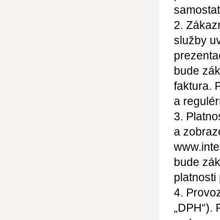
samostat
2. Zákaz
služby u
prezenta
bude zák
faktura. 
a regulé
3. Platno
a zobraz
www.inter
bude zák
platnosti
4. Provoz
„DPH“). 