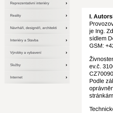
Reprezentativní interiéry
I. Autor
Reality
Provozov
Návrháři, designéři, architekti
je Ing. Z
sídlem D
Interiéry a Stavba
GSM: +4
Výrobky a vybavení
Živnosten
Služby
ev.č. 31
CZ70090
Internet
Podle zák
oprávněn
stránká
Technick