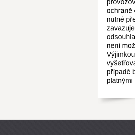
provozov
ochraně 
nutné pře
zavazuje
odsouhla
není mož
Výjimkou
vyšetřov
případě 
platnými 