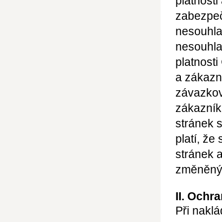
platnosti
zabezpeč
nesouhla
nesouhl
platnost
a zákazn
závazkov
zákazní
stránek 
platí, ž
stránek 
změněný
II. Ochr
Při naklá