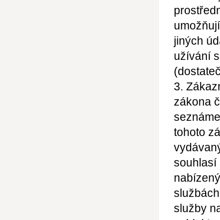
prostřed
umožňujíc
jiných
úd
užívání 
(dostateč
3. Zákaz
zákona č
seznámen
tohoto z
vydávaný
souhlasí
nabízený
službách
služby n