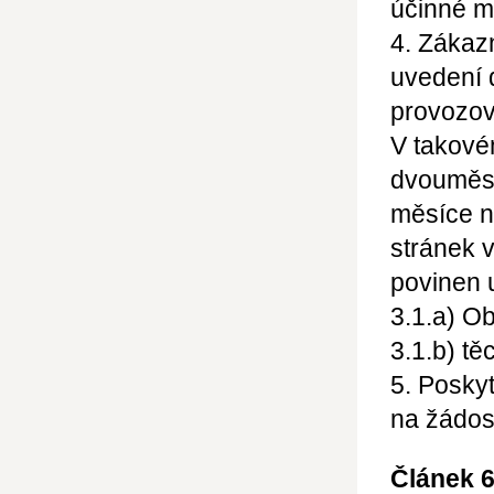
účinné m
4. Zákaz
uvedení 
provozova
V takové
dvouměsí
měsíce n
stránek 
povinen 
3.1.a) O
3.1.b) t
5. Posky
na žádos
Článek 6