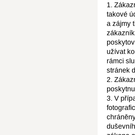
1. Zákaz
takové ú
a zájmy 
zákazník
poskytov
užívat ko
rámci sl
stránek d
2. Zákazn
poskytnu
3. V příp
fotografi
chráněny
duševníh