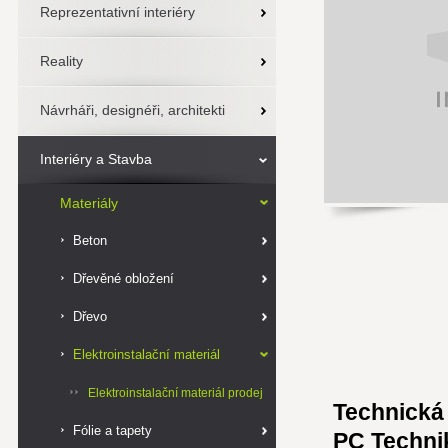
Reprezentativní interiéry
Reality
Návrháři, designéři, architekti
Interiéry a Stavba
Materiály
Beton
Dřevěné obložení
Dřevo
Elektroinstalační materiál
Elektroinstalační materiál prodej
Technická
Fólie a tapety
PC Technik