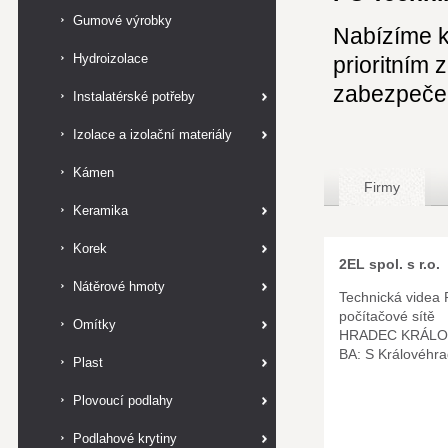
Gumové výrobky
Nabízíme k
Hydroizolace
prioritním
zabezpečen
Instalatérské potřeby
Izolace a izolační materiály
Kámen
Firmy
Keramika
Korek
2EL spol. s r.o.
Nátěrové hmoty
Technická videa 
počítačové sítě
Omítky
HRADEC KRÁLO
BA: S Královéhr
Plast
Plovoucí podlahy
Podlahové krytiny