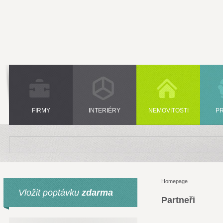
FIRMY
INTERIÉRY
NEMOVITOSTI
P
Homepage
Vložit poptávku
zdarma
Partneři