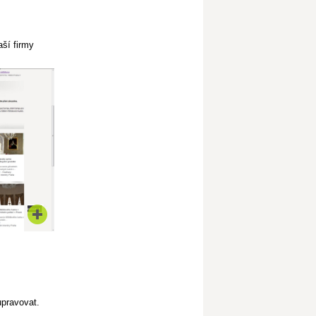
aší firmy
upravovat.