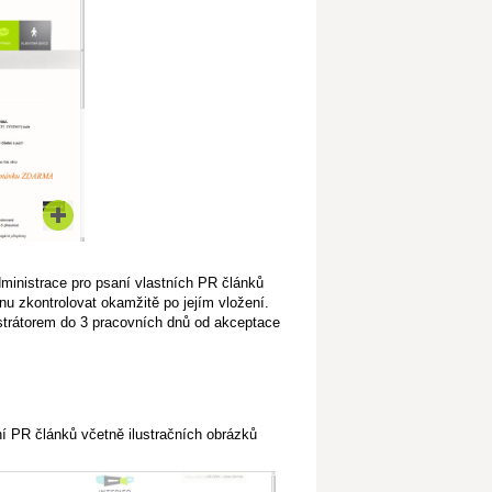
inistrace pro psaní vlastních PR článků
nu zkontrolovat okamžitě po jejím vložení.
strátorem do 3 pracovních dnů od akceptace
í PR článků včetně ilustračních obrázků