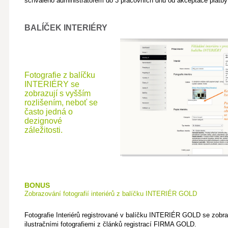
schváleno administrátorem do 3 pracovních dnů od akceptace platby 
BALÍČEK INTERIÉRY
Fotografie z balíčku
INTERIÉRY se
zobrazují s vyšším
rozlišením, neboť se
často jedná o
dezignové
záležitosti.
BONUS
Zobrazování fotografií interiérů z balíčku INTERIÉR GOLD
Fotografie Interiérů registrované v balíčku INTERIÉR GOLD se zobr
ilustračními fotografiemi z článků registrací FIRMA GOLD.