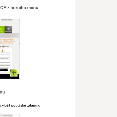
KCE z horního menu
enu
u vložit
poptávku zdarma
.