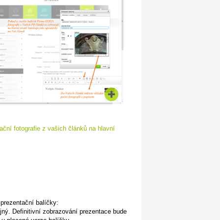
ční fotografie z vašich článků na hlavní
prezentační balíčky:
ejný. Definitivní zobrazování prezentace bude