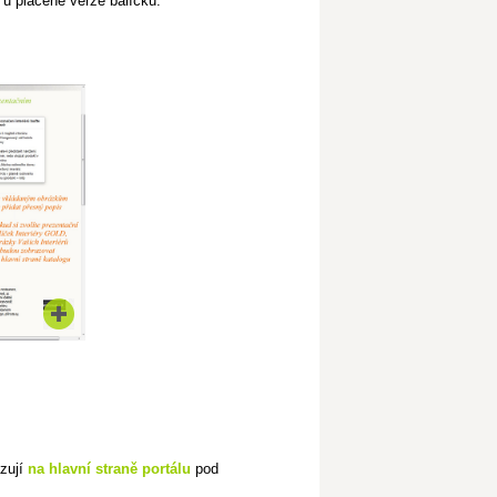
u placené verze balíčku.
azují
na hlavní straně portálu
pod