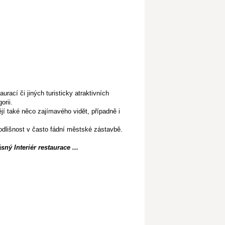
aurací či jiných turisticky atraktivních
orii.
ějí také něco zajímavého vidět, případně i
 odlišnost v často fádní městské zástavbě.​
ný Interiér restaurace ...