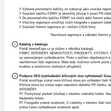
Vybrané prezentační balíčky se zobrazují jako součást registr
Součástí balíčku FIRMY je okamžitý přístup k psaní PR článků 
Do prezentačního balíčku FIRMY lze vložit další firemní pobo
Všechny registrace umožňují vložit fotografie s popisem (ob
Součástí firemní registrace je i vložení LOGA firmy
“Neziskové registrace a základní firemní 
Katalog v katalogu
Portál InterierExpo.cz je složen z několika katalogů
FIRMY, INTERIÉRY, NEMOVITOSTI, PRODUKTY, VÝSTAVY,
se samostatným vyhledáváním. Proto s počtem objednaných a n
návštěvnost Vaší registrace. Máte tedy možnost ovlivnit počet 
kvalitou a množstvím vložených příspěvků.
Podpora SEO (vyhledávání klíčových slov vyhledavači Goog
Portál umožňuje získat nová klíčová slova pro vyhledání Vaší f
Klíčová slova lze získat nejen napsáním dobrého PR článku, ale
INTERIÉRY.
Př. Poskytnutý produkt (služba) v interiéru známého hotelu. Na
hledaného hotelu.
Př. Fotografie známé osobnosti, či celebrity v interiéru Vaší re
jméno často vyhledávané osobnosti apod.