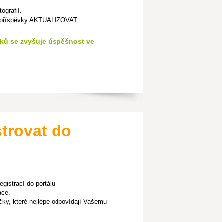
ografií.
é příspěvky AKTUALIZOVAT.
ků se zvyšuje úspěšnost ve
trovat do
egistrací do portálu
ace.
líčky, které nejlépe odpovídají Vašemu
Y