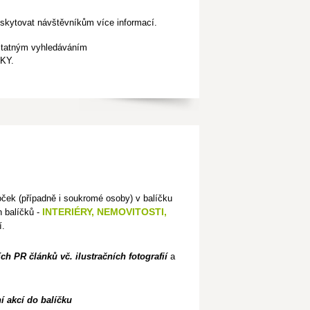
poskytovat návštěvníkům více informací.
ostatným vyhledáváním
NKY.
oček (případně i soukromé osoby) v balíčku
INTERIÉRY, NEMOVITOSTI,
 balíčků -
í.
ích PR článků vč. ilustračních fotografií
a
í akcí do balíčku