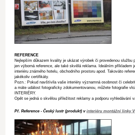
REFERENCE
Nejlepším důkazem kvality je ukázat výrobek či provedenou službu př
jen výborná reference, ale také skvělá reklama. Ideálním příkladem 
interiéru známého hotelu, obchodního prostoru apod. Takováto refer
jakékoliv certifikáty.
Pozn.: Pokud navštívila vaše interiéry významná osobnost či celebri
a máte událost fotograficky zdokumentovanou, můžete fotografie vl
INTERIÉRY.
Opět se jedná o skvělou příležitost reklamy a podporu vyhledávání va
Př. Reference - Český lustr (produkt) v
interiéru montážní linky