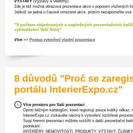
VÝSTAVY
(Výstavy a Veletrhy).
Zde je též možná obrazová prezentace akce s popisem vložených fot
Jelikož se jedná o časově omezené akce, prosím nezapomeňte sv
"S počtem objednaných a naplněných prezentačních balíč
vyhledávání Vaší firmy"
Více
>>
Postup vytvoření vlastní prezentace
8 důvodů "Proč se zaregis
portálu InterierExpo.cz"
Více prostoru pro Vaši prezentaci
Oproti běžným katalogům, které registrují pouze krátký odkaz, r
InterierExpo.cz získáváte nástroj k vytvoření rozšířené prezent
Svoji firemní prezentaci můžete rozšířit o další prezentační ba
podnikání:
INTERIÉRY, NEMOVITOSTI, PRODUKTY, VÝSTAVY, ČLÁNK