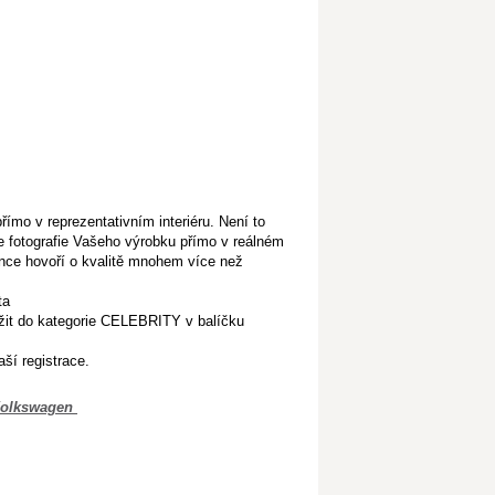
ímo v reprezentativním interiéru. Není to
je fotografie Vašeho výrobku přímo v reálném
ence hovoří o kvalitě mnohem více než
ta
ožit do kategorie CELEBRITY v balíčku
ší registrace.
 Volkswagen