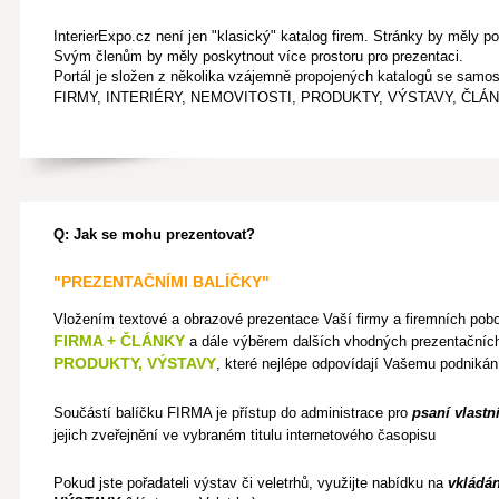
InterierExpo.cz není jen "klasický" katalog firem. Stránky by měly 
Svým členům by měly poskytnout více prostoru pro prezentaci.
Portál je složen z několika vzájemně propojených katalogů se sam
FIRMY, INTERIÉRY, NEMOVITOSTI, PRODUKTY, VÝSTAVY, ČLÁ
Q: Jak se mohu prezentovat?
"PREZENTAČNÍMI BALÍČKY"
Vložením textové a obrazové prezentace Vaší firmy a firemních pob
FIRMA + ČLÁNKY
a dále výběrem dalších vhodných prezentačních
PRODUKTY, VÝSTAVY
, které nejlépe odpovídají Vašemu podnikán
Součástí balíčku FIRMA je přístup do administrace pro
psaní vlastn
jejich zveřejnění ve vybraném titulu internetového časopisu
Pokud jste pořadateli výstav či veletrhů, využijte nabídku na
vkládán