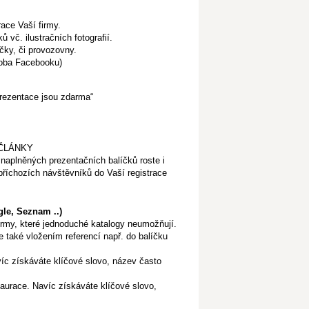
ace Vaší firmy.
vč. ilustračních fotografií.
čky, či provozovny.
doba Facebooku)
prezentace jsou zdarma“
 ČLÁNKY
aplněných prezentačních balíčků roste i
příchozích návštěvníků do Vaší registrace
le, Seznam ..)
irmy, které jednoduché katalogy neumožňují.
 také vložením referencí např. do balíčku
víc získáváte klíčové slovo, název často
staurace. Navíc získáváte klíčové slovo,