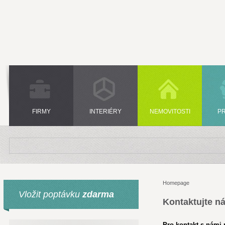
FIRMY
INTERIÉRY
NEMOVITOSTI
P
Homepage
Vložit poptávku
zdarma
Kontaktujte n
Pro kontakt s námi p