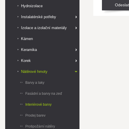
Hydroizolace
Instalatérské potřeby
Izolace a izolační materiály
Kámen
Keramika
Korek
Nátěrové hmoty
Barvy a laky
Fasádní a barvy na zeď
Interiérové barvy
Prodej barev
Protipožární nátěry