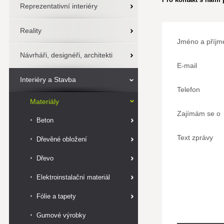
Reprezentativní interiéry
Reality
Jméno a příjm
Návrháři, designéři, architekti
E-mail
Interiéry a Stavba
Telefon
Materiály
Zajímám se o
Beton
Text zprávy
Dřevěné obložení
Dřevo
Elektroinstalační materiál
Fólie a tapety
Gumové výrobky