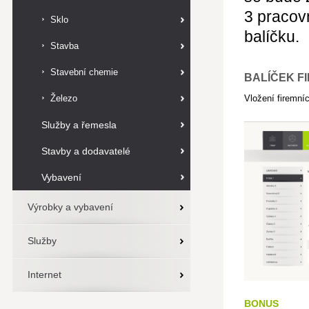
3 pracov
Sklo
balíčku.
Stavba
Stavební chemie
BALÍČEK FI
Železo
Vložení firemníc
Služby a řemesla
Stavby a dodavatelé
Vybavení
Výrobky a vybavení
Služby
Internet
BONUS