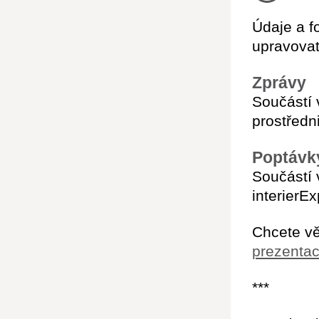
Údaje a f
upravovat
Zprávy
Součástí 
prostředn
Poptávk
Součástí 
interierE
Chcete vě
prezentac
***