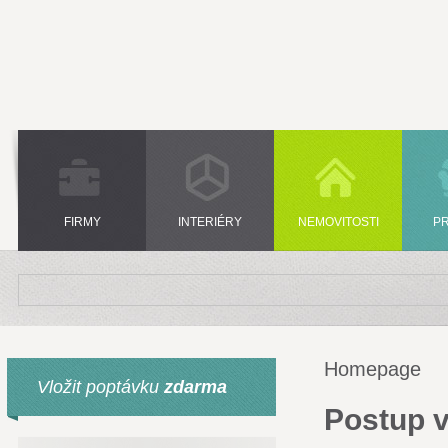
FIRMY
INTERIÉRY
NEMOVITOSTI
P
Homepage
Vložit poptávku
zdarma
Postup v