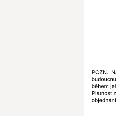
POZN.: Na
budoucnu 
během jeh
Platnost 
objednání