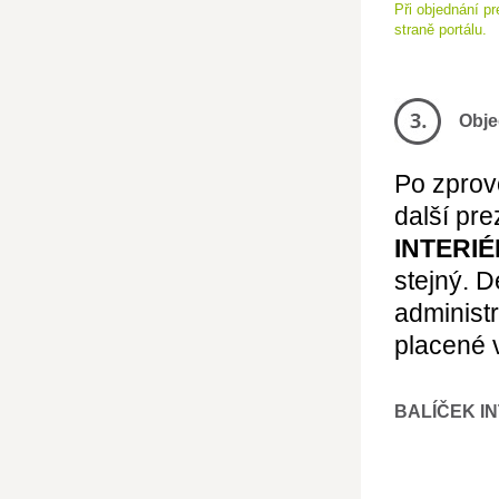
Při objednání p
straně portálu.
Obje
Po zprov
další pre
INTERIÉ
stejný. 
administ
placené 
BALÍČEK I