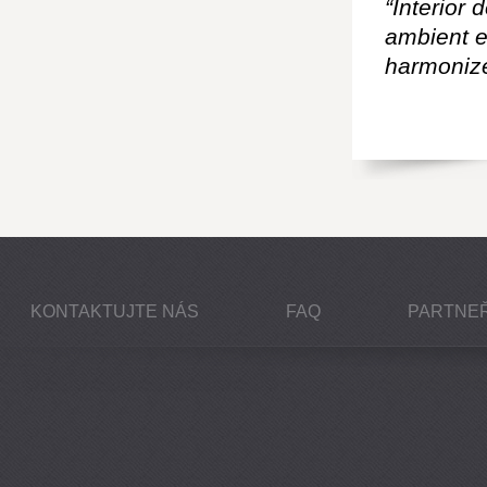
“Interior 
ambient e
harmonize
KONTAKTUJTE NÁS
FAQ
PARTNEŘ