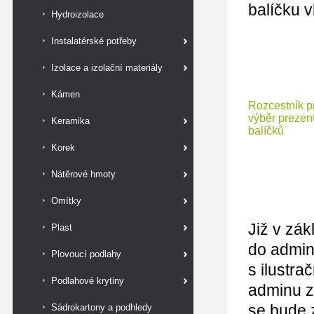
balíčku v
Hydroizolace
Instalatérské potřeby
Izolace a izolační materiály
Kámen
Rozcestník p
výběr prezen
Keramika
balíčků
Korek
Nátěrové hmoty
Omítky
Již v zá
Plast
do admin
Plovoucí podlahy
s ilustra
Podlahové krytiny
adminu z
se bude 
Sádrokartony a podhledy