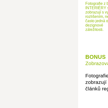
Fotografie z 
INTERIÉRY 
zobrazují s v
rozlišením, n
často jedná 
dezignové
záležitosti.
BONUS
Zobrazová
Fotografi
zobrazují
článků re