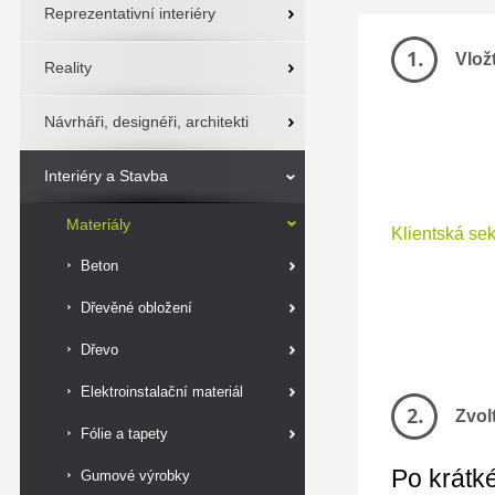
Reprezentativní interiéry
Vlož
Reality
Návrháři, designéři, architekti
Interiéry a Stavba
Materiály
Klientská se
Beton
Dřevěné obložení
Dřevo
Elektroinstalační materiál
Zvol
Fólie a tapety
Po krátké
Gumové výrobky