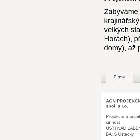
Zabýváme s
krajinářský
velkých st
Horách), p
domy), až p
Firmy
AGN PROJEKČN
spol. s r.o.
Projekční a archi
činnost
ÚSTÍ NAD LABE
BA: S Ústecký