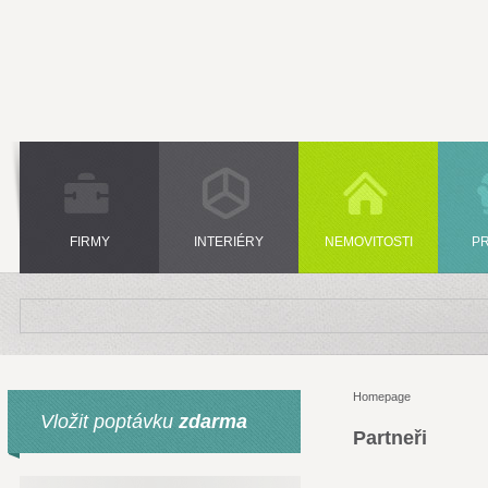
FIRMY
INTERIÉRY
NEMOVITOSTI
P
Homepage
Vložit poptávku
zdarma
Partneři