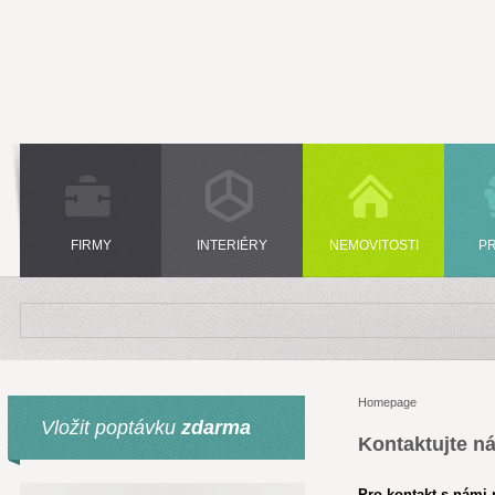
FIRMY
INTERIÉRY
NEMOVITOSTI
P
Homepage
Vložit poptávku
zdarma
Kontaktujte n
Pro kontakt s námi p