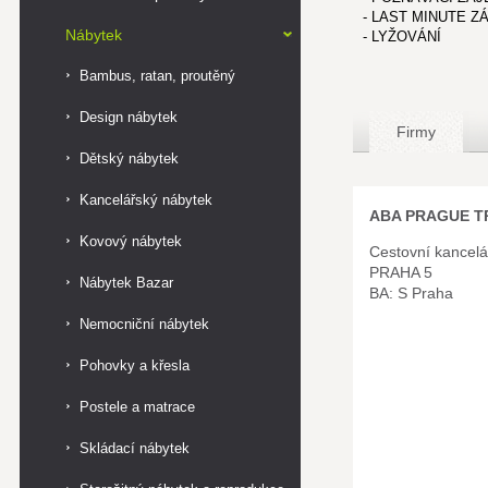
- LAST MINUTE Z
Nábytek
- LYŽOVÁNÍ
Bambus, ratan, proutěný
Design nábytek
Firmy
Dětský nábytek
Kancelářský nábytek
ABA PRAGUE TR
Kovový nábytek
Cestovní kancelá
PRAHA 5
Nábytek Bazar
BA: S Praha
Nemocniční nábytek
Pohovky a křesla
Postele a matrace
Skládací nábytek