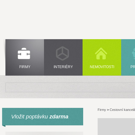
FIRMY
INTERIÉRY
NEMOVITOSTI
P
Firmy
>
Cestovní kancelá
Vložit poptávku
zdarma