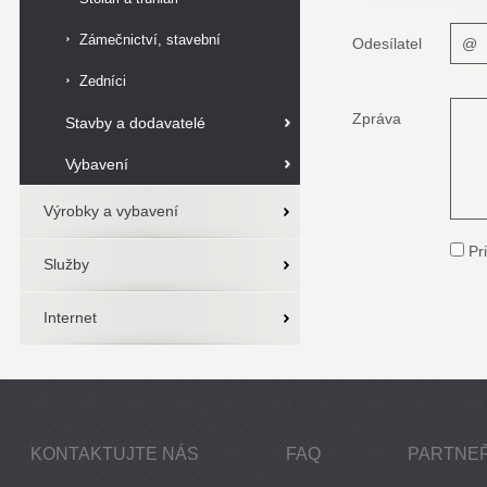
Zámečnictví, stavební
Odesílatel
zámečnictví
Zedníci
Zpráva
Stavby a dodavatelé
Vybavení
Výrobky a vybavení
Pri
Služby
Internet
KONTAKTUJTE NÁS
FAQ
PARTNEŘ