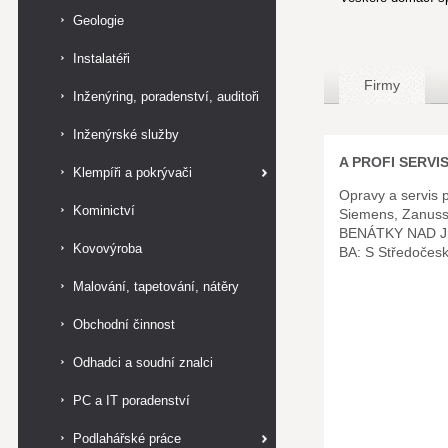
Geologie
Instalatéři
Firmy
Inženýring, poradenství, auditoři
Inženýrské služby
A PROFI SERVIS 
Klempíři a pokrývači
Opravy a servis 
Kominictví
Siemens, Zanus
BENÁTKY NAD J
Kovovýroba
BA: S Středočes
Malování, tapetování, nátěry
Obchodní činnost
Odhadci a soudní znalci
PC a IT poradenství
Podlahářské práce