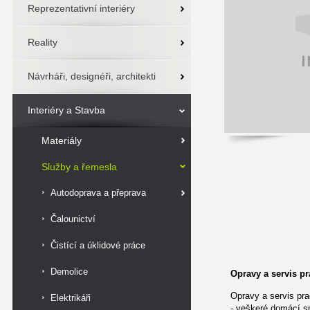
Reprezentativní interiéry
Reality
Návrháři, designéři, architekti
Interiéry a Stavba
Materiály
Služby a řemesla
Autodoprava a přeprava
Čalounictví
Čistící a úklidové práce
Demolice
Opravy a servis p
Opravy a servis pr
Elektrikáři
- veškeré domácí s