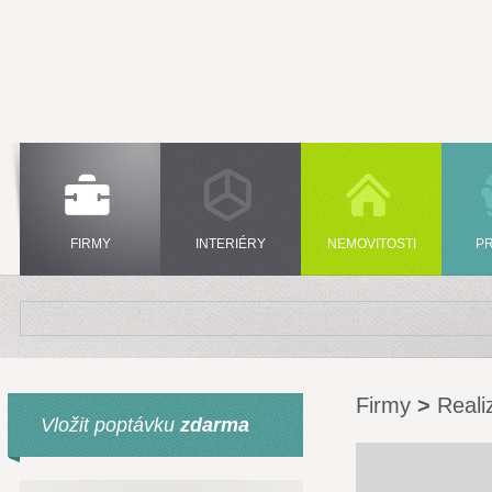
FIRMY
INTERIÉRY
NEMOVITOSTI
P
Firmy
>
Reali
Vložit poptávku
zdarma