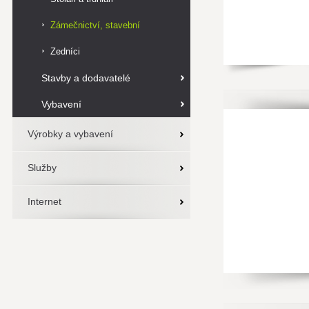
Zámečnictví, stavební
zámečnictví
Zedníci
Stavby a dodavatelé
Vybavení
Výrobky a vybavení
Služby
Internet