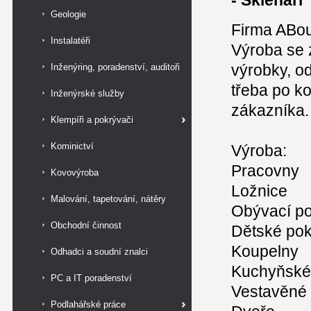
- Sklenáři
Geologie
Firma ABou
Instalatéři
Výroba se 
výrobky, od
Inženýring, poradenství, auditoři
třeba po ko
Inženýrské služby
zákazníka.
Klempíři a pokrývači
Kominictví
Výroba:
Pracovny
Kovovýroba
Ložnice
Malování, tapetování, nátěry
Obývací po
Obchodní činnost
Dětské pok
Koupelny
Odhadci a soudní znalci
Kuchyňské 
PC a IT poradenství
Vestavěné 
Podlahářské práce