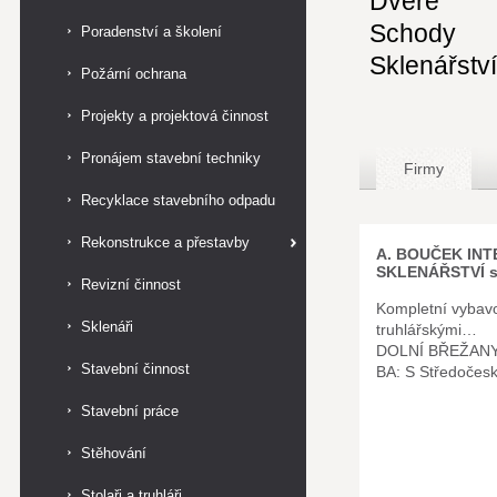
Dveře
Schody
Poradenství a školení
Sklenářství
Požární ochrana
Projekty a projektová činnost
Pronájem stavební techniky
Firmy
Recyklace stavebního odpadu
Rekonstrukce a přestavby
A. BOUČEK INT
SKLENÁŘSTVÍ s.
Revizní činnost
Kompletní vybavo
Sklenáři
truhlářskými…
DOLNÍ BŘEŽAN
Stavební činnost
BA: S Středočes
Stavební práce
Stěhování
Stolaři a truhláři