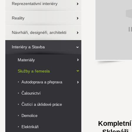
Reprezentativní interiéry
Reality
Návrháři, designéři, architekti
Interiéry a Stavba
Materiály
Služby a řemesla
Autodoprava a přeprava
Čalounictví
Čistící a úklidové práce
Demolice
Kompletní 
Elektrikáři