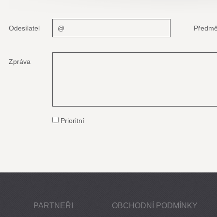
Odesílatel
Předmě
Zpráva
Prioritní
PARTNEŘI
OBCHODNÍ PODMÍNKY