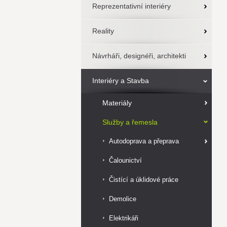
Reprezentativní interiéry
Reality
Návrháři, designéři, architekti
Interiéry a Stavba
Materiály
Služby a řemesla
Autodoprava a přeprava
Čalounictví
Čistící a úklidové práce
Demolice
Elektrikáři