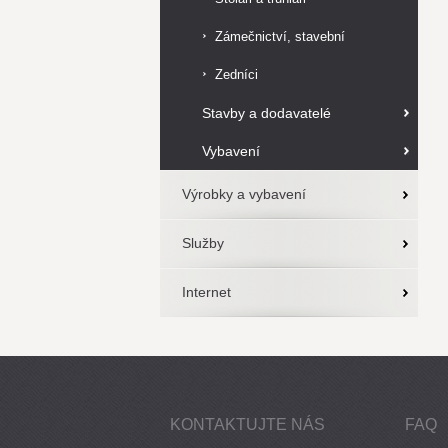
Zámečnictví, stavební
zámečnictví
Zedníci
Stavby a dodavatelé
Vybavení
Výrobky a vybavení
Služby
Internet
KONTAKTUJTE NÁS
FAQ