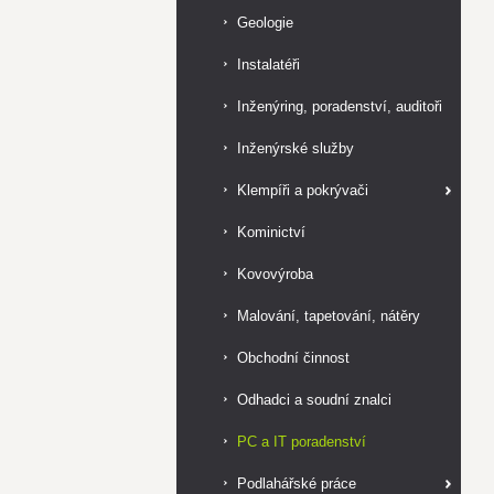
Geologie
Instalatéři
Inženýring, poradenství, auditoři
Inženýrské služby
Klempíři a pokrývači
Kominictví
Kovovýroba
Malování, tapetování, nátěry
Obchodní činnost
Odhadci a soudní znalci
PC a IT poradenství
Podlahářské práce