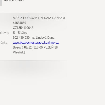
A AŽ Z PO BOZP-LINDOVÁ DANA f.o.
44634889
CZ6354110642
ktivity
S - Služby
602 439 939 - p. Lindová Dana
ránka
www.bezpecnostprace.kvalitne.cz
Bezová 89/12, 318 00 PLZEŇ 18
Plzeňský