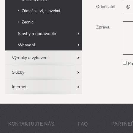
Odesílatel
Zámečnictví, stavební
zámečnictví
Zedníci
Zpráva
Stavby a dodavatelé
Vybavení
Výrobky a vybavení
Pri
Služby
Internet
KONTAKTUJTE NÁS
FAQ
PARTNEŘ