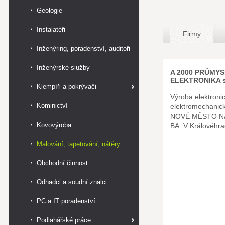
Geologie
Instalatéři
Firmy
Inženýring, poradenství, auditoři
Inženýrské služby
A 2000 PRŮMY
ELEKTRONIKA s.
Klempíři a pokrývači
Výroba elektroni
Kominictví
elektromechani
NOVÉ MĚSTO N
Kovovýroba
BA: V Královéhr
Malování, tapetování, nátěry
Obchodní činnost
Odhadci a soudní znalci
PC a IT poradenství
Podlahářské práce