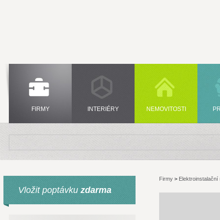
FIRMY
INTERIÉRY
NEMOVITOSTI
P
Firmy
>
Elektroinstalační 
Vložit poptávku
zdarma