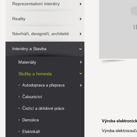
Reprezentativní interiéry
Reality
Návrháři, designéři, architekti
Interiéry a Stavba
Materiály
Služby a řemesla
Autodoprava a přeprava
Čalounictví
Čistící a úklidové práce
Demolice
Výroba elektronic
Výroba elektrosouč
Elektrikáři