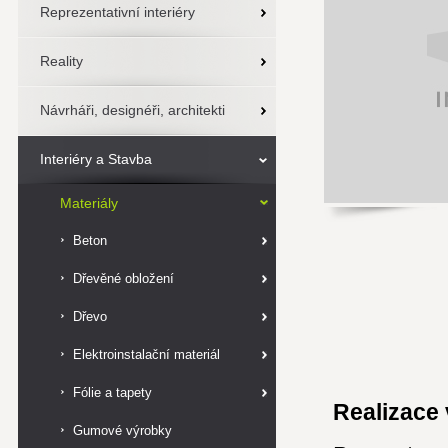
Reprezentativní interiéry
Reality
Návrháři, designéři, architekti
Interiéry a Stavba
Materiály
Beton
Dřevěné obložení
Dřevo
Elektroinstalační materiál
Fólie a tapety
Realizace 
Gumové výrobky