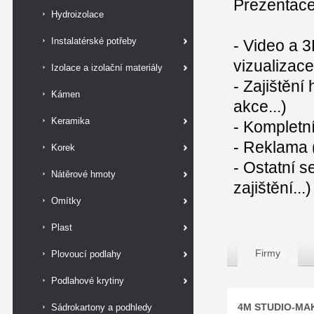
Prezentace 
Hydroizolace
Instalatérské potřeby
- Video a 
vizualizace 
Izolace a izolační materiály
- Zajištění
Kámen
akce...)
Keramika
- Kompletn
- Reklama (
Korek
- Ostatní s
Nátěrové hmoty
zajištění...)
Omítky
Plast
Firmy
Plovoucí podlahy
Podlahové krytiny
4M STUDIO-MA
Sádrokartony a podhledy