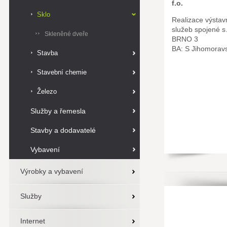
f.o.
Sklo
Realizace výstav
služeb spojené 
Skleněné dveře
BRNO 3
BA: S Jihomorav
Stavba
Stavební chemie
Železo
Služby a řemesla
Stavby a dodavatelé
Vybavení
Výrobky a vybavení
Služby
Internet