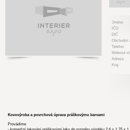
Jméno
IČO
DIČ
Obchodní a
Telefon
Webová st
Adresa
Kraj
Kovovýroba a povrchová úprava práškovýmu barvami
Provádíme
- komerční lakování práškovými laky do rozměru výrobku 2,6 x 1,75 x 1