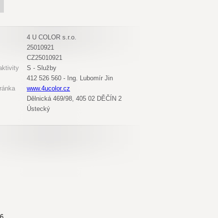
4 U COLOR s.r.o.
25010921
CZ25010921
ktivity
S - Služby
412 526 560 - Ing. Lubomír Jin
ránka
www.4ucolor.cz
Dělnická 469/98, 405 02 DĚČÍN 2
Ústecký
,6