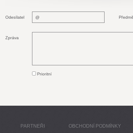
Odesílatel
Předmě
Zpráva
Prioritní
PARTNEŘI
OBCHODNÍ PODMÍNKY