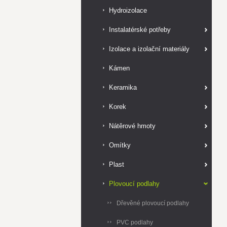
Hydroizolace
Instalatérské potřeby
Izolace a izolační materiály
Kámen
Keramika
Korek
Nátěrové hmoty
Omítky
Plast
Plovoucí podlahy
Dřevěné plovoucí podlahy
PVC podlahy