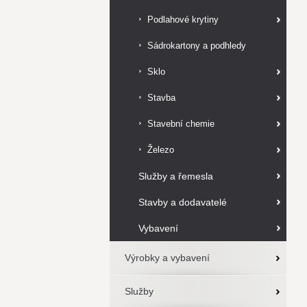
Podlahové krytiny
Sádrokartony a podhledy
Sklo
Stavba
Stavební chemie
Železo
Služby a řemesla
Stavby a dodavatelé
Vybavení
Výrobky a vybavení
Služby