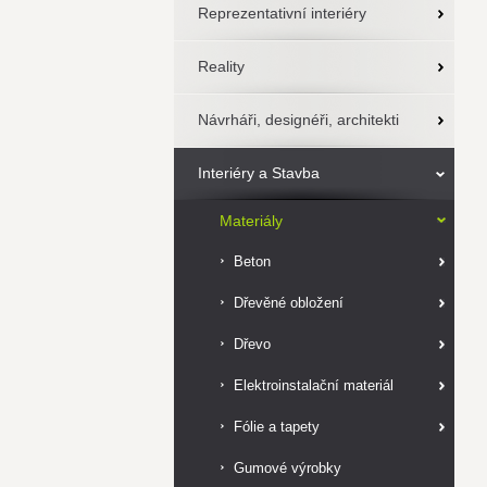
Reprezentativní interiéry
Reality
Návrháři, designéři, architekti
Interiéry a Stavba
Materiály
Beton
Dřevěné obložení
Dřevo
Elektroinstalační materiál
Fólie a tapety
Gumové výrobky