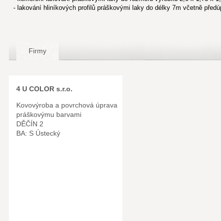
- lakování hliníkových profilů práškovými laky do délky 7m včetně předú
Firmy
4 U COLOR s.r.o.
Kovovýroba a povrchová úprava
práškovýmu barvami
DĚČÍN 2
BA: S Ústecký