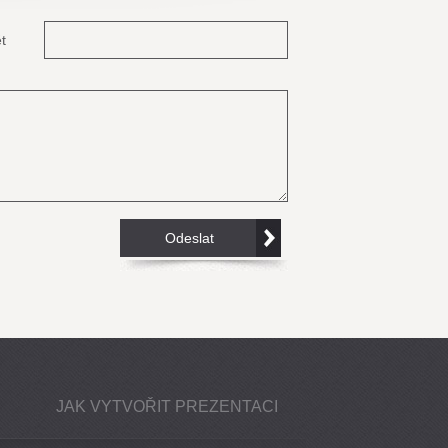
t
JAK VYTVOŘIT PREZENTACI