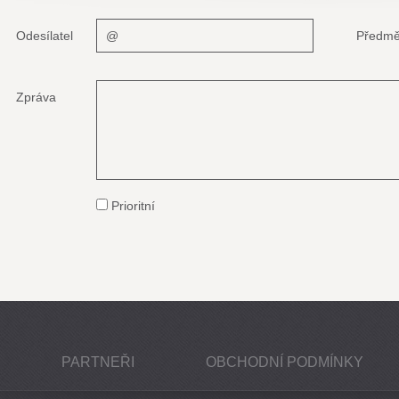
Odesílatel
Předmě
Zpráva
Prioritní
PARTNEŘI
OBCHODNÍ PODMÍNKY