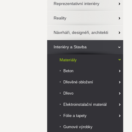
Reprezentativní interiéry
Reality
Návrháři, designéři, architekti
Interiéry a Stavba
Materiály
Beton
Dřevěné obložení
Dřevo
Elektroinstalační materiál
Fólie a tapety
Gumové výrobky