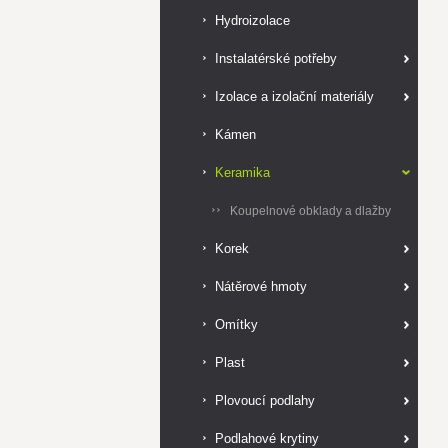
Hydroizolace
Instalatérské potřeby
Izolace a izolační materiály
Kámen
Keramika
Koupelnové obklady a dlažby
Korek
Nátěrové hmoty
Omítky
Plast
Plovoucí podlahy
Podlahové krytiny