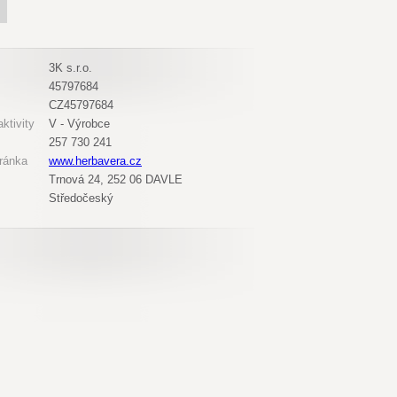
3K s.r.o.
45797684
CZ45797684
ktivity
V - Výrobce
257 730 241
ránka
www.herbavera.cz
Trnová 24, 252 06 DAVLE
Středočeský