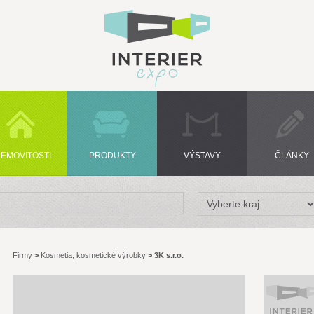
EMOVITOSTI
PRODUKTY
VÝSTAVY
ČLÁNKY
Firmy
>
Kosmetia, kosmetické výrobky
>
3K s.r.o.