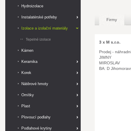
Hydroizolace
Instalatérské potřeby
Firmy
Izolace a izolační materiály
Tepelné izolace
3 x M s.r.o.
Kámen
Prodej - náhradn
JIMNY
Keramika
MIROSLAV
BA: D Jihomorav
Korek
Nátěrové hmoty
Omítky
Plast
Plovoucí podlahy
Podlahové krytiny