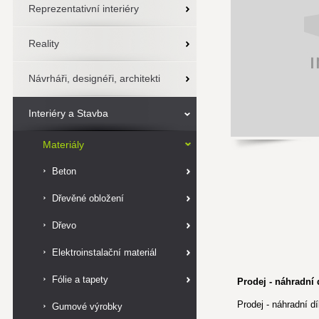
Reprezentativní interiéry
Reality
Návrháři, designéři, architekti
Interiéry a Stavba
Materiály
Beton
Dřevěné obložení
Dřevo
Elektroinstalační materiál
Fólie a tapety
Prodej - náhradní
Prodej - náhradní 
Gumové výrobky