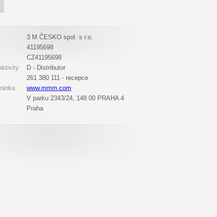
3 M ČESKO spol. s r.o.
41195698
CZ41195698
ktivity
D - Distributor
261 380 111 - recepce
ránka
www.mmm.com
V parku 2343/24, 148 00 PRAHA 4
Praha