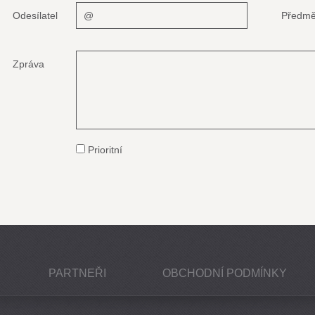
Odesílatel
Předmě
Zpráva
Prioritní
PARTNEŘI
OBCHODNÍ PODMÍNKY