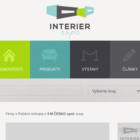
EMOVITOSTI
PRODUKTY
VÝSTAVY
ČLÁNKY
Firmy
>
Požární ochrana
>
3 M ČESKO spol. s r.o.