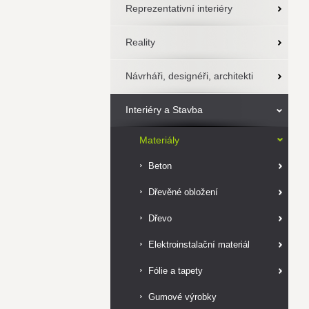
Reprezentativní interiéry
Reality
Návrháři, designéři, architekti
Interiéry a Stavba
Materiály
Beton
Dřevěné obložení
Dřevo
Elektroinstalační materiál
Fólie a tapety
Gumové výrobky