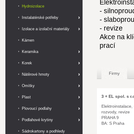
Elektroinst
Hydroizolace
- silnopro
Instalatérské potřeby
- slabopro
- revize
Izolace a izolační materiály
Akce na kl
Kámen
prací
Keramika
Korek
Firmy
Nátěrové hmoty
Omítky
3 + EL spol. s r.
Plast
Elektroinstalace
Plovoucí podlahy
rozvody, revize
PRAHA 9
Podlahové krytiny
BA: S Praha
Sádrokartony a podhledy