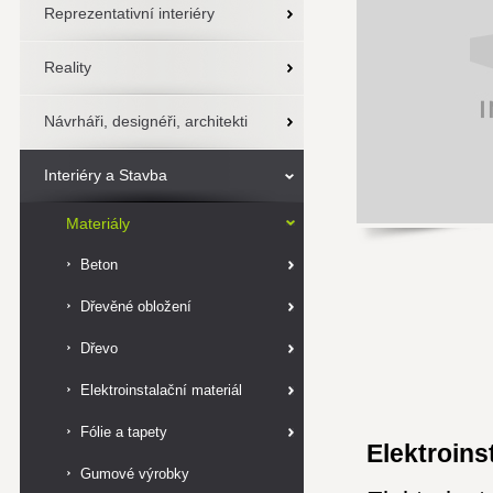
Reprezentativní interiéry
Reality
Návrháři, designéři, architekti
Interiéry a Stavba
Materiály
Beton
Dřevěné obložení
Dřevo
Elektroinstalační materiál
Fólie a tapety
Elektroins
Gumové výrobky