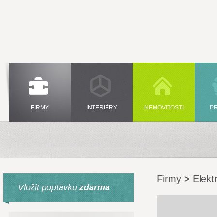
FIRMY
INTERIÉRY
NEMOVITOSTI
P
Firmy
>
Elekt
Vložit poptávku
zdarma