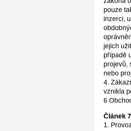
zákona o
pouze ta
inzerci, 
obdobný
oprávnění
jejich už
případě 
projevů,
nebo pro
4. Zákaz
vznikla 
6
Obchod
Článek 
1. Provo