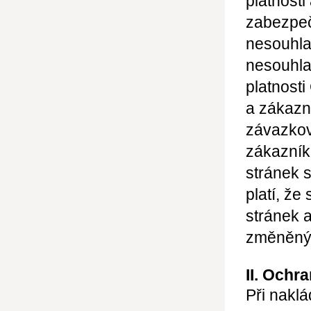
platnosti
zabezpeč
nesouhla
nesouhl
platnost
a zákazn
závazkov
zákazní
stránek 
platí, ž
stránek 
změněný
II. Ochr
Při naklá