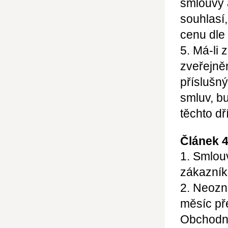
smlouvy 
souhlasí
cenu dle
5. Má-li 
zveřejně
příslušný
smluv, b
těchto d
Článek 4
1. Smlou
zákazník
2. Neozn
měsíc př
Obchodní