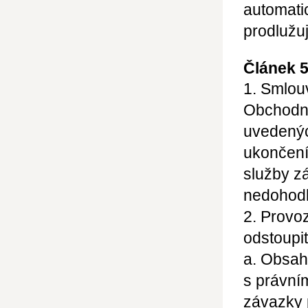
automati
prodlužu
Článek 
1. Smlou
Obchodn
uvedenýc
ukončení
služby z
nedohodl
2. Provo
odstoupit
a. Obsah
s právní
závazky 