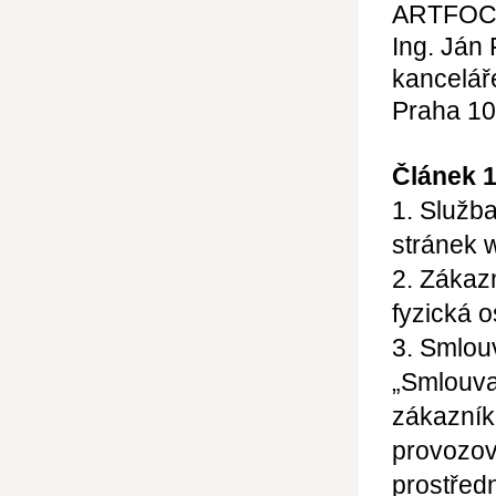
ARTFO
Ing. Ján
kancelář
Praha 10
Článek 
1. Služb
stránek 
2. Zákaz
fyzická o
3. Smlou
„Smlouva
zákazník
provozov
prostředn