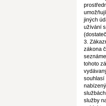
prostřed
umožňujíc
jiných
úd
užívání 
(dostateč
3. Zákaz
zákona č
seznámen
tohoto z
vydávaný
souhlasí
nabízený
službách
služby n