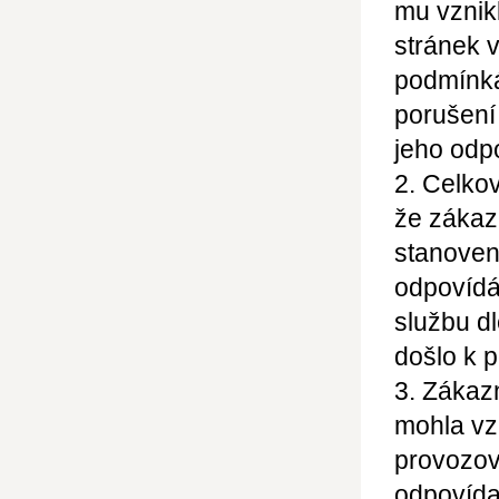
mu vznik
stránek 
podmínká
porušení
jeho odp
2. Celko
že zákaz
stanoven
odpovídá
službu dl
došlo k 
3. Zákaz
mohla vz
provozov
odpovídaj