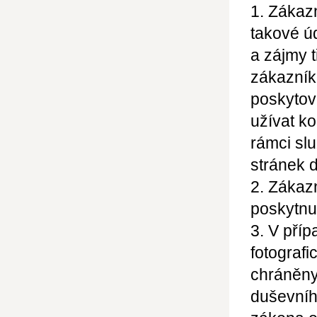
1. Zákaz
takové ú
a zájmy 
zákazník
poskytov
užívat ko
rámci sl
stránek d
2. Zákazn
poskytnu
3. V příp
fotografi
chráněny
duševníh