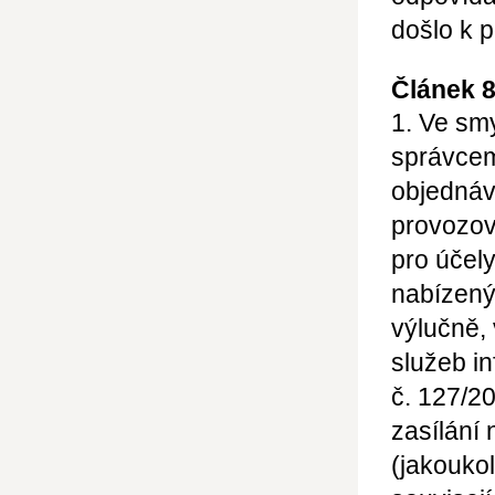
došlo k 
Článek 
1. Ve sm
správcem
objednáv
provozov
pro účel
nabízený
výlučně,
služeb in
č. 127/2
zasílání
(jakoukol