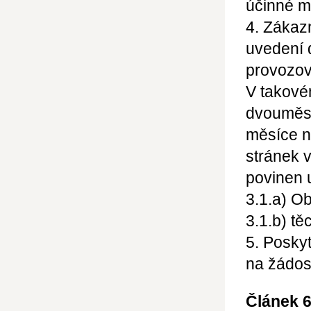
účinné m
4. Zákaz
uvedení 
provozova
V takové
dvouměsí
měsíce n
stránek 
povinen 
3.1.a) O
3.1.b) t
5. Posky
na žádos
Článek 6