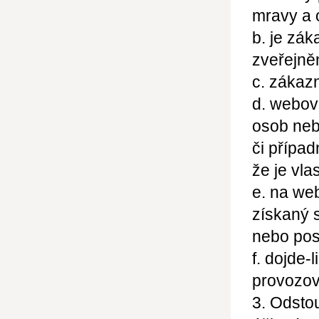
mravy a 
b. je zák
zveřejně
c. zákaz
d. webov
osob neb
či přípa
že je vla
e. na we
získaný 
nebo pos
f. dojde-
provozov
3. Odsto