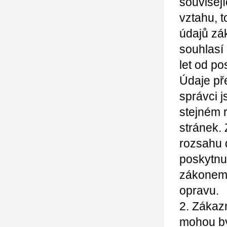
souvisej
vztahu, t
údajů zá
souhlasí
let od po
Údaje př
správci j
stejném 
stránek.
rozsahu 
poskytnu
zákonem 
opravu.
2. Zákazn
mohou bý