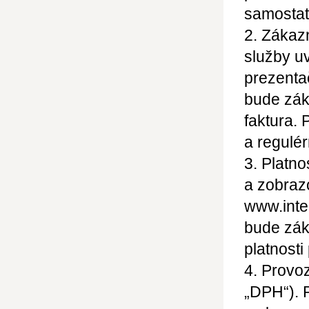
samostat
2. Zákaz
služby u
prezenta
bude zák
faktura. 
a regulé
3. Platno
a zobraz
www.inter
bude zák
platnosti
4. Provoz
„DPH“). 