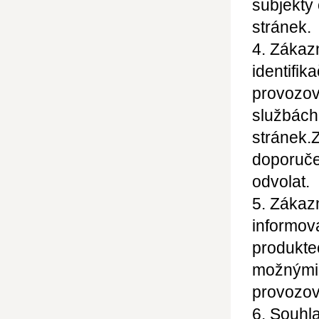
subjekty
stránek.
4. Zákaz
identifik
provozova
službách
stránek.
Z
doporuče
odvolat.
5. Zákazn
informov
produkte
možnými
provozov
6. Souhl