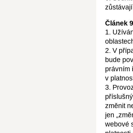
zůstávají
Článek 
1. Užívá
oblastec
2. V pří
bude pov
právním 
v platnos
3. Provo
příslušn
změnit n
jen
„změn
webové s