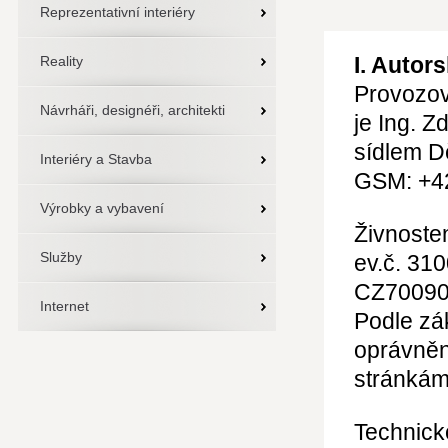
Reprezentativní interiéry
I. Autor
Reality
Provozov
Návrháři, designéři, architekti
je Ing. Z
sídlem D
Interiéry a Stavba
GSM: +4
Výrobky a vybavení
Živnosten
Služby
ev.č. 31
CZ70090
Internet
Podle zák
oprávněn
stránká
Technick