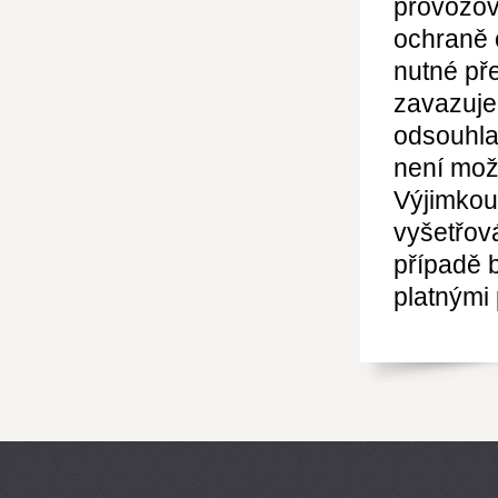
provozov
ochraně 
nutné pře
zavazuje
odsouhla
není mož
Výjimkou
vyšetřov
případě 
platnými 