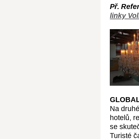
Př. Refe
linky V
GLOBAL
Na druhé 
hotelů, r
se skuteč
Turisté č