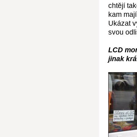
chtějí ta
kam mají
Ukázat vý
svou odli
LCD moni
jinak krá