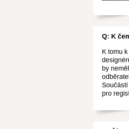
Q: K čem
K tomu k 
designér
by neměl
odběrate
Součástí 
pro regis