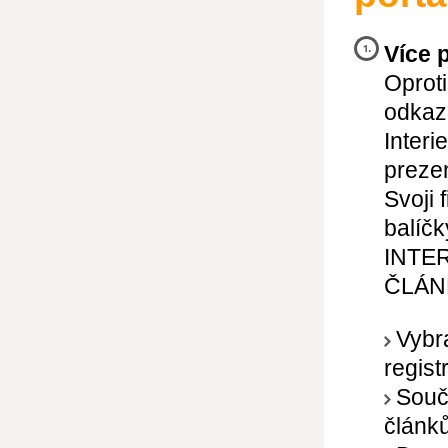
Více 
Oproti
odkaz,
Interi
preze
Svoji 
balíčk
INTE
ČLÁN
Vybr
regist
Souč
článků