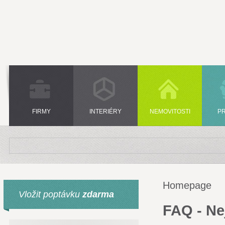
FIRMY
INTERIÉRY
NEMOVITOSTI
P
Homepage
Vložit poptávku
zdarma
FAQ - Ne