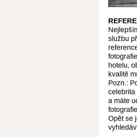
REFER
Nejlepší
službu př
reference
fotograf
hotelu, 
kvalitě m
Pozn.: P
celebrita
a máte u
fotograf
Opět se j
vyhledává