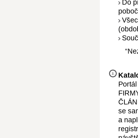
Do pr
poboč
Všech
(obdo
Součá
“Nez
Katal
Portál
FIRMY
ČLÁ
se sa
a napl
regist
návště