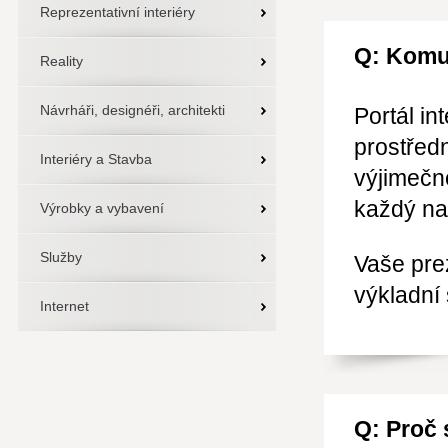
Reprezentativní interiéry
Q: Komu
Reality
Návrháři, designéři, architekti
Portál in
prostředn
Interiéry a Stavba
výjimečn
každý na
Výrobky a vybavení
Služby
Vaše prez
výkladní 
Internet
Q: Proč 