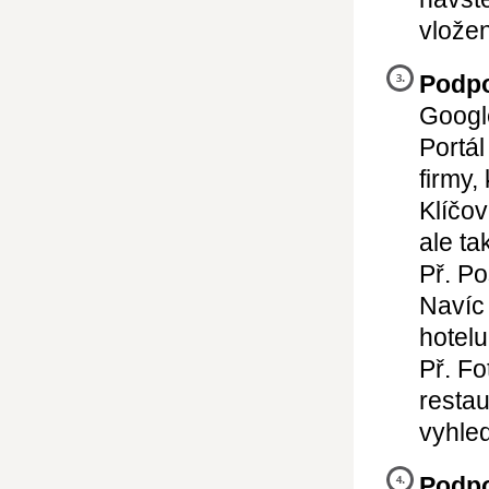
vlože
Podpo
Googl
Portál
firmy,
Klíčo
ale ta
Př. Po
Navíc
hotelu
Př. Fo
restau
vyhle
Podpo