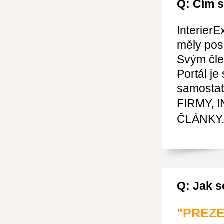
Q: Čím s
InterierE
měly pos
Svým čle
Portál j
samosta
FIRMY, 
ČLÁNKY
Q: Jak 
"PREZE