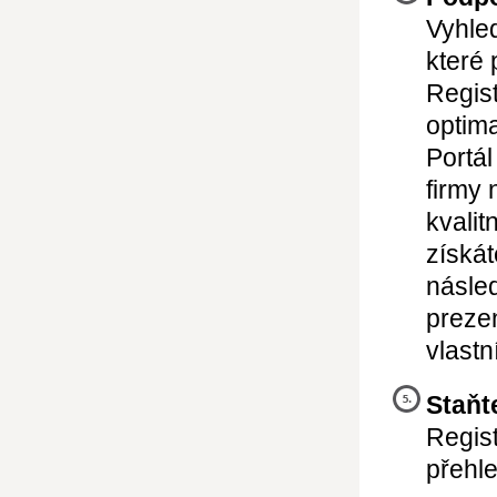
Vyhle
které 
Regist
optima
Portál
firmy 
kvalit
získát
násled
preze
vlast
Staňt
Regist
přehl