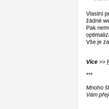
Vlastní p
žádné we
Pak nemu
optimaliz
Vše je za
Více
>>
***
Mnoho št
Vám přej