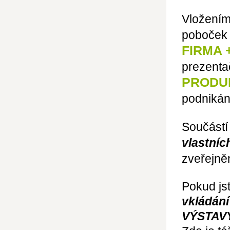
Vložením
poboček 
FIRMA 
prezenta
PRODUK
podnikán
Součástí
vlastníc
zveřejně
Pokud jst
vkládání
VÝSTAV