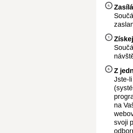
Zasíl
Součás
zaslan
Získe
Součás
návště
Z jed
Jste-l
(systé
progr
na Vaš
webový
svoji 
odbor