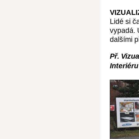
VIZUAL
Lidé si č
vypadá. 
dalšími 
Př. Vizu
Interiéru