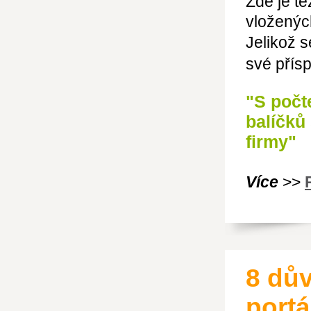
Zde je t
vložených
Jelikož 
své pří
"S počt
balíčků
firmy"
Více
>>
8 dův
portá