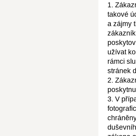
1. Zákaz
takové ú
a zájmy 
zákazník
poskytov
užívat ko
rámci sl
stránek d
2. Zákazn
poskytnu
3. V příp
fotografi
chráněny
duševníh