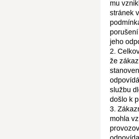
mu vznik
stránek 
podmínká
porušení
jeho odp
2. Celko
že zákaz
stanoven
odpovídá
službu dl
došlo k 
3. Zákaz
mohla vz
provozov
odpovídaj