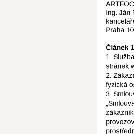
ARTFO
Ing. Ján
kancelář
Praha 10
Článek 
1. Služb
stránek 
2. Zákaz
fyzická o
3. Smlou
„Smlouva
zákazník
provozov
prostředn