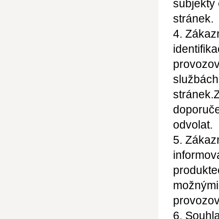
subjekty
stránek.
4. Zákaz
identifik
provozova
službách
stránek.
Z
doporuče
odvolat.
5. Zákazn
informov
produkte
možnými
provozov
6. Souhl