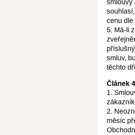
smlouvy 
souhlasí
cenu dle
5. Má-li 
zveřejně
příslušný
smluv, b
těchto d
Článek 4
1. Smlou
zákazník
2. Neozn
měsíc př
Obchodní