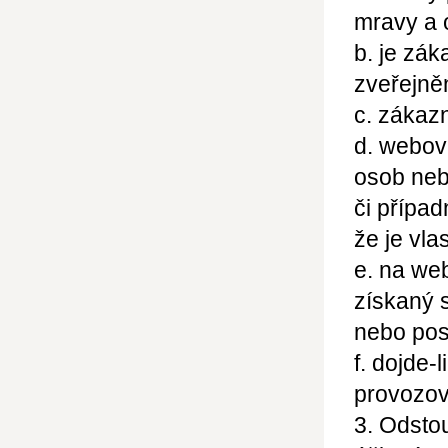
mravy a 
b. je zák
zveřejně
c. zákaz
d. webov
osob neb
či přípa
že je vla
e. na we
získaný 
nebo pos
f. dojde-
provozov
3. Odsto