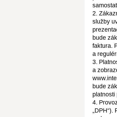
samostat
2. Zákaz
služby u
prezenta
bude zák
faktura. 
a regulé
3. Platno
a zobraz
www.inter
bude zák
platnosti
4. Provoz
„DPH“). 