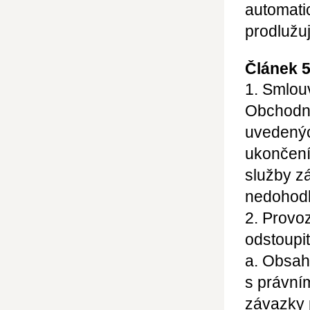
automati
prodlužu
Článek 
1. Smlou
Obchodn
uvedenýc
ukončení
služby z
nedohodl
2. Provo
odstoupit
a. Obsah
s právní
závazky 