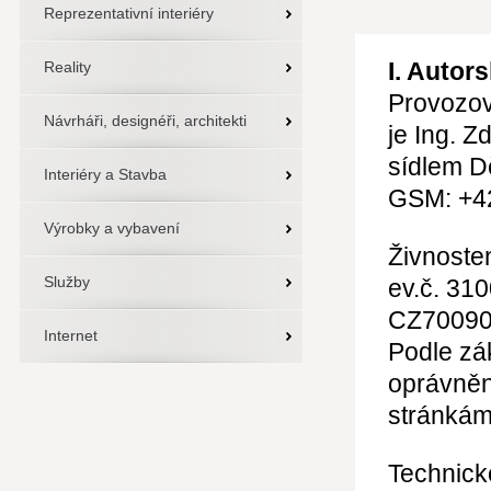
Reprezentativní interiéry
I. Autor
Reality
Provozov
Návrháři, designéři, architekti
je Ing. Z
sídlem D
Interiéry a Stavba
GSM: +4
Výrobky a vybavení
Živnosten
Služby
ev.č. 31
CZ70090
Internet
Podle zák
oprávněn
stránká
Technick