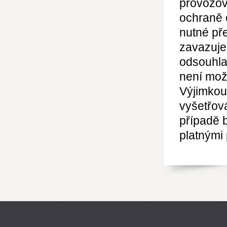
provozov
ochraně 
nutné pře
zavazuje
odsouhla
není mož
Výjimkou
vyšetřov
případě 
platnými 