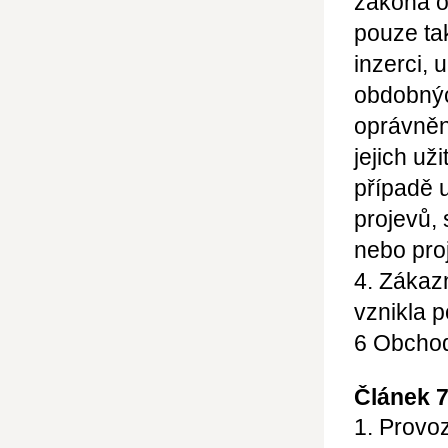
zákona o
pouze ta
inzerci, 
obdobný
oprávnění
jejich už
případě 
projevů,
nebo pro
4. Zákaz
vznikla 
6
Obchod
Článek 
1. Provo