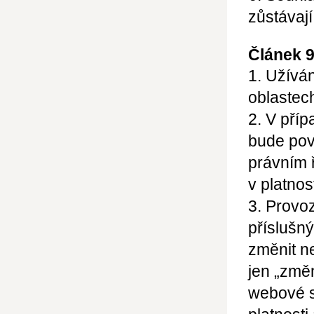
zůstávají
Článek 
1. Užívá
oblastec
2. V pří
bude pov
právním 
v platnos
3. Provo
příslušn
změnit n
jen
„změn
webové s