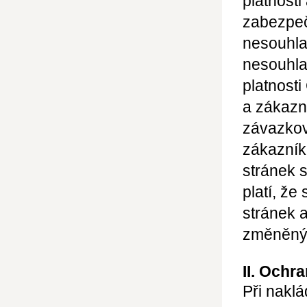
platnosti
zabezpeč
nesouhla
nesouhl
platnost
a zákazn
závazkov
zákazní
stránek 
platí, ž
stránek 
změněný
II. Ochr
Při naklá