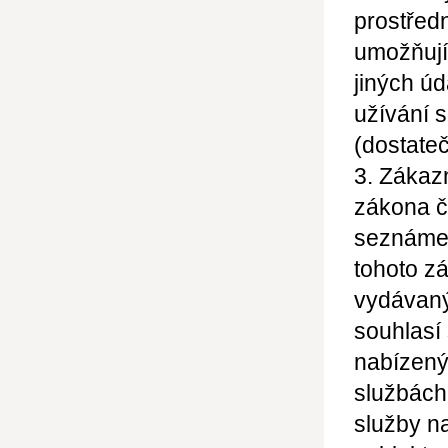
prostřed
umožňujíc
jiných
úd
užívání 
(dostateč
3. Zákaz
zákona č
seznámen
tohoto z
vydávaný
souhlasí
nabízený
službách
služby n