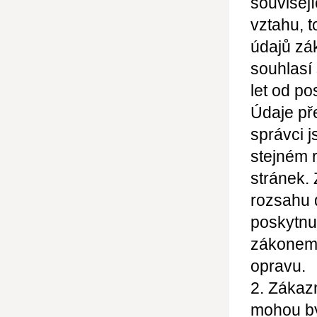
souvisej
vztahu, t
údajů zá
souhlasí
let od po
Údaje př
správci j
stejném 
stránek.
rozsahu 
poskytnu
zákonem 
opravu.
2. Zákazn
mohou bý