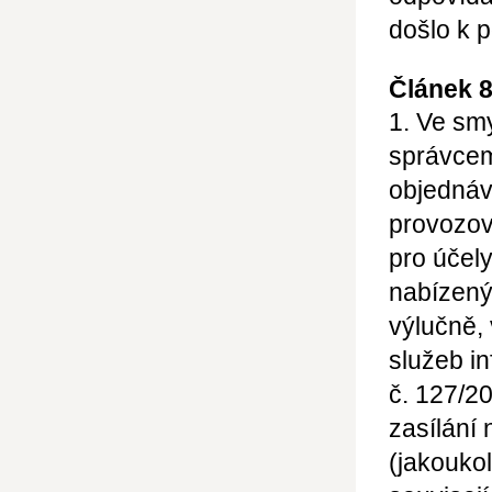
došlo k 
Článek 
1. Ve sm
správcem
objednáv
provozov
pro účel
nabízený
výlučně,
služeb in
č. 127/2
zasílání
(jakoukol