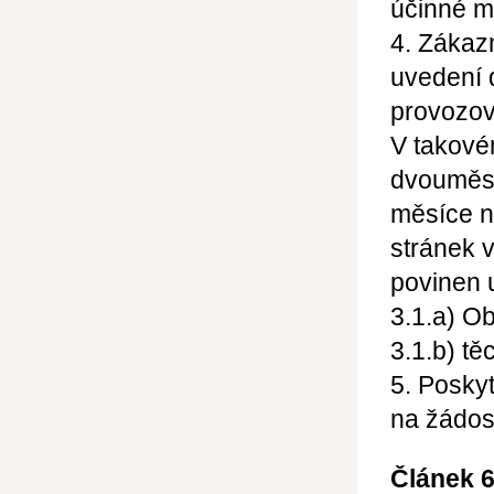
účinné m
4. Zákaz
uvedení 
provozova
V takové
dvouměsí
měsíce n
stránek 
povinen 
3.1.a) O
3.1.b) t
5. Posky
na žádos
Článek 6