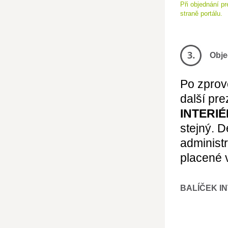
Při objednání p
straně portálu.
Obje
Po zprov
další pre
INTERIÉ
stejný. 
administ
placené 
BALÍČEK I