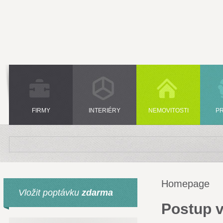
FIRMY
INTERIÉRY
NEMOVITOSTI
P
Homepage
Vložit poptávku
zdarma
Postup v