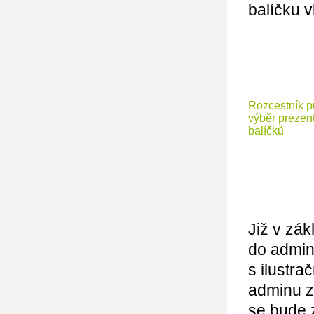
balíčku v
Rozcestník p
výběr prezen
balíčků
Již v zá
do admin
s ilustra
adminu z
se bude 