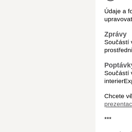
Údaje a f
upravovat
Zprávy
Součástí 
prostředn
Poptávk
Součástí 
interierE
Chcete vě
prezentac
***