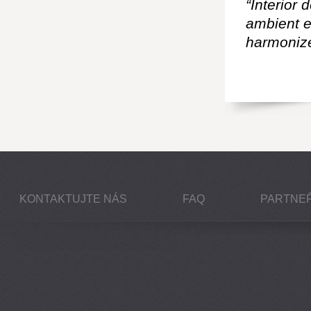
“Interior 
ambient e
harmonize
KONTAKTUJTE NÁS
FAQ
PARTNEŘ