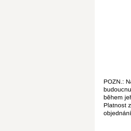
POZN.: Na
budoucnu 
během jeh
Platnost 
objednání