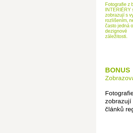
Fotografie z 
INTERIÉRY 
zobrazují s v
rozlišením, n
často jedná 
dezignové
záležitosti.
BONUS
Zobrazová
Fotografi
zobrazují
článků re