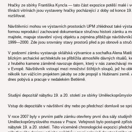
Hračky ze sbírky Františka Kyncla — tato část expozice potěší malé i 
třinácti vitrínách jsou vystaveny hračky pocházející z doby od konce 19.
rozšiřovat.
Návštěvníci mohou ve výstavních prostorách UPM zhlédnout také výsta
formou reprodukcí zachované dokumentace stručnou historii zámku a mě
majitele, mapuje stavební vývoj objektu a zejména přibližuje návštěvní
1999—2000. Zde jsou srovnány stavy prostorů před a po obnově a stru
V podzemí zámku vystavuje sklářská výtvarnice a sochařka Alena Matě
blízkým archaické architektuře se přiblížila atmosféře dávných rituálů, 
z hrubého kamene záměrně navozuje dojem, který v nás zanechávají men
v Evropě. Návštěvník vstoupí mezi množství štíhlých sloupů, jež ho obkl
několik tun vážícím projektem jakoby se zde propojil s hlubinami země. 
dnes pobývá a pracuje v nedalekém Betlémě.
Studijní depozitář nábytku 19. a 20. století ze sbírky Uměleckoprůmys
Vstup do depozitáře v návštěvní dny nebo po předchozí domluvě se sp
V roce 2007 byly v prvním patře zámku otevřeny první dva sály studijní
Uměleckoprůmyslového musea v Praze. Veřejnosti bylo postupně zpříst
nábytek 19. a 20. století. Této víceméně chronologické expozici předch