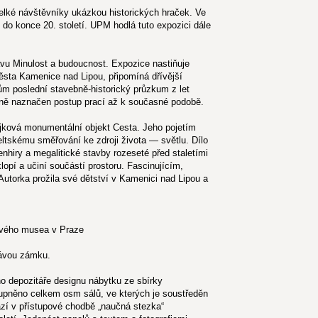
velké návštěvníky ukázkou historických hraček. Ve
 do konce 20. století. UPM hodlá tuto expozici dále
vu Minulost a budoucnost. Expozice nastiňuje
sta Kamenice nad Lipou, připomíná dřívější
kům poslední stavebně-historický průzkum z let
čně naznačen postup prací až k současné podobě.
jková monumentální objekt Cesta. Jeho pojetím
keltskému směřování ke zdroji života — světlu. Dílo
hiry a megalitické stavby rozeseté před staletími
opí a učiní součástí prostoru. Fascinujícím,
Autorka prožila své dětství v Kamenici nad Lipou a
lového musea v Praze
rávou zámku.
ho depozitáře designu nábytku ze sbírky
upněno celkem osm sálů, ve kterých je soustředěn
ází v přístupové chodbě „naučná stezka“