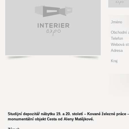
Jméno
Obchodní a
Telefon
Webová st
Adresa
Kraj
Studijní depozitář nábytku 19. a 20. století – Kované železné práce 
monumentální objekt Cesta od Aleny Matějkové.