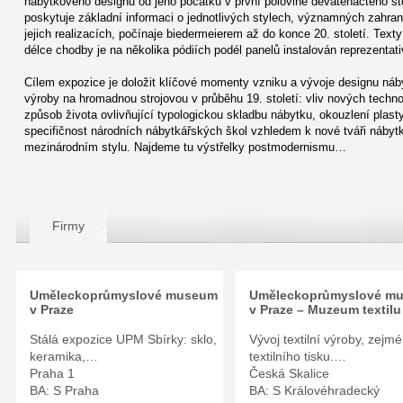
nábytkového designu od jeho počátků v první polovině devatenáctého sto
poskytuje základní informaci o jednotlivých stylech, významných zahran
jejich realizacích, počínaje biedermeierem až do konce 20. století. Texty
délce chodby je na několika pódiích podél panelů instalován reprezentat
Cílem expozice je doložit klíčové momenty vzniku a vývoje designu náb
výroby na hromadnou strojovou v průběhu 19. století: vliv nových techno
způsob života ovlivňující typologickou skladbu nábytku, okouzlení plasty 
specifičnost národních nábytkářských škol vzhledem k nové tváři nábyt
mezinárodním stylu. Najdeme tu výstřelky postmodernismu…
Firmy
Uměleckoprůmyslové museum
Uměleckoprůmyslové m
v Praze
v Praze – Muzeum textilu
Stálá expozice UPM Sbírky: sklo,
Vývoj textilní výroby, zejm
keramika,…
textilního tisku.…
Praha 1
Česká Skalice
BA: S Praha
BA: S Královéhradecký