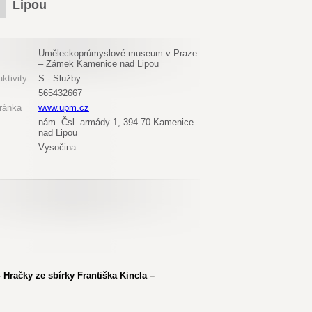
Lipou
Uměleckoprůmyslové museum v Praze
– Zámek Kamenice nad Lipou
ktivity
S - Služby
565432667
ránka
www.upm.cz
nám. Čsl. armády 1, 394 70 Kamenice
nad Lipou
Vysočina
– Hračky ze sbírky Františka Kincla –