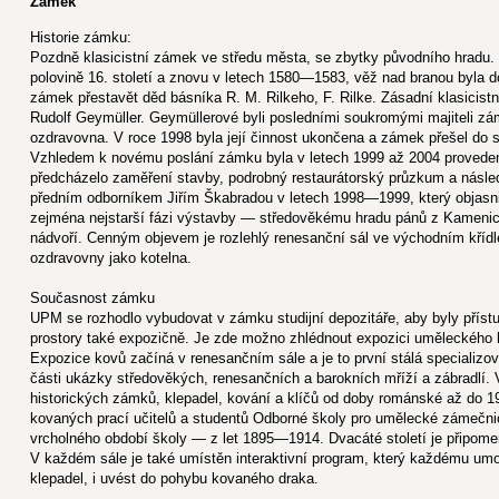
Zámek
Historie zámku:
Pozdně klasicistní zámek ve středu města, se zbytky původního hradu. P
polovině 16. století a znovu v letech 1580—1583, věž nad branou byla d
zámek přestavět děd básníka R. M. Rilkeho, F. Rilke. Zásadní klasicis
Rudolf Geymüller. Geymüllerové byli posledními soukromými majiteli z
ozdravovna. V roce 1998 byla její činnost ukončena a zámek přešel d
Vzhledem k novému poslání zámku byla v letech 1999 až 2004 proved
předcházelo zaměření stavby, podrobný restaurátorský průzkum a násle
předním odborníkem Jiřím Škabradou v letech 1998—1999, který objasni
zejména nejstarší fázi výstavby — středověkému hradu pánů z Kamenice,
nádvoří. Cenným objevem je rozlehlý renesanční sál ve východním křídl
ozdravovny jako kotelna.
Současnost zámku
UPM se rozhodlo vybudovat v zámku studijní depozitáře, aby byly přís
prostory také expozičně. Je zde možno zhlédnout expozici uměleckého
Expozice kovů začíná v renesančním sále a je to první stálá specializo
části ukázky středověkých, renesančních a barokních mříží a zábradlí.
historických zámků, klepadel, kování a klíčů od doby románské až do 19.
kovaných prací učitelů a studentů Odborné školy pro umělecké zámečnic
vrcholného období školy — z let 1895—1914. Dvacáté století je připom
V každém sále je také umístěn interaktivní program, který každému u
klepadel, i uvést do pohybu kovaného draka.