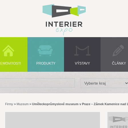
EMOVITOSTI
PRODUKTY
VÝSTAVY
ČLÁNKY
Firmy
>
Muzeum
>
Uměleckoprůmyslové museum v Praze – Zámek Kamenice nad 