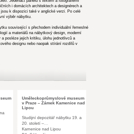
letí. Jedenáct panelů s textem a fotografiemi
ičních i domácích architektech a designérech a
 jsou k dispozici také v anglické verzi. Po celé
ivní výběr nábytku.
ytku související s přechodem individuální řemeslné
logií a materiálů na nábytkový design, moderní
a posléze jejich kritiku, úlohu jednotlivců a
kového designu nebo naopak stírání rozdílů v
useum
Uměleckoprůmyslové museum
v Praze – Zámek Kamenice nad
Lipou
éna
Studijní depozitář nábytku 19. a
20. století –…
Kamenice nad Lipou