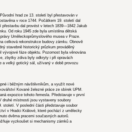
ůvodní hrad ze 13. století byl přestavován v
ostavěna v roce 1744. Počátkem 19. století dal
tní přestavbu dal provést v letech 1839—1842 Jakub
ámku. Od roku 1945 zde byla umístěna dětská
o správy Uměleckoprůmyslového musea v Praze.
ena celková rekonstrukce budovy zámku. Obnově
dný stavebně historický průzkum prováděný
l vývojové fáze objektu. Pozornost byla věnována
 zbytky zdiva byly odkryty i při opravách
e a velký gotický sál, užívaný v době provozu
tupné i běžným návštěvníkům, a využít nové
 kovářství Kované železné práce ze sbírek UPM.
vaná expozice tohoto řemesla. Představuje v první
 V druhé místnosti jsou vystaveny soubory
 století. V poslední části představuje soubor
tví v Hradci Králové, které pochází z umělecky
enuto dvěma pracemi současných autorů.
možňuje vyzkoušet si mechanismy zámků a