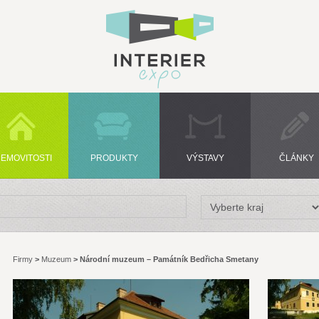
EMOVITOSTI
PRODUKTY
VÝSTAVY
ČLÁNKY
Firmy
>
Muzeum
>
Národní muzeum – Památník Bedřicha Smetany