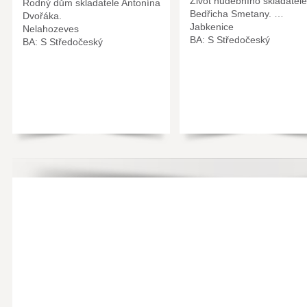
Život hudebního skladatele
Rodný dům skladatele Antonína
Bedřicha Smetany. …
Dvořáka.
Jabkenice
Nelahozeves
BA: S Středočeský
BA: S Středočeský