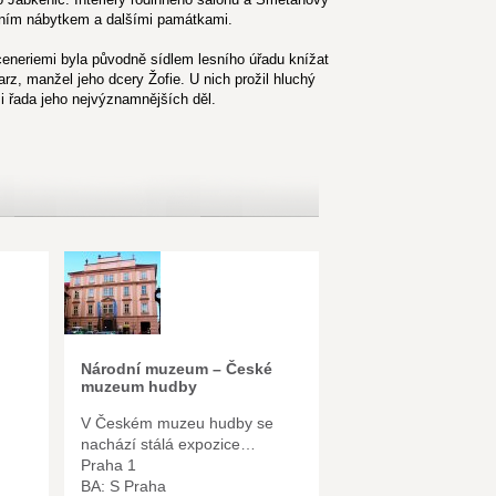
ním nábytkem a dalšími památkami.
ceneriemi byla původně sídlem lesního úřadu knížat
z, manžel jeho dcery Žofie. U nich prožil hluchý
i řada jeho nejvýznamnějších děl.
Národní muzeum – České
muzeum hudby
V Českém muzeu hudby se
nachází stálá expozice…
Praha 1
BA: S Praha