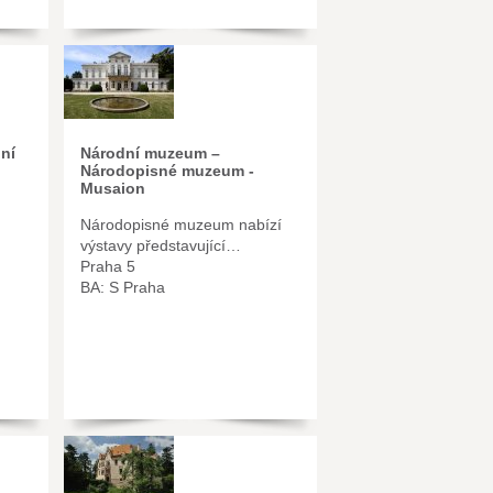
ní
Národní muzeum –
Národopisné muzeum -
Musaion
Národopisné muzeum nabízí
výstavy představující…
Praha 5
BA: S Praha