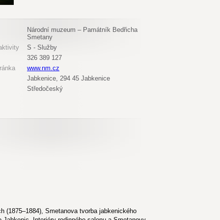
Národní muzeum – Památník Bedřicha
Smetany
ktivity
S - Služby
326 389 127
ránka
www.nm.cz
Jabkenice, 294 45 Jabkenice
Středočeský
ích (1875–1884), Smetanova tvorba jabkenického
 Jabkenic. Interiéry rodinného salonu a Smetanovy