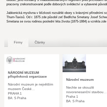
pracovny zrekonstruované podle dobových svědectví a vybavené původ
Jabkenická myslivna v blízkosti rozsáhlé obory s krásnými přírodními s
Thurn-Taxisů. Od r. 1875 zde působil zeť Bedřicha Smetany Josef Schwar
Smetana se svou rodinou poslední léta života (1875-1884) a vznikla zde 
Firmy
Články
NÁRODNÍ MUZEUM
příspěvková organizace
Národní muzeum
Národní muzeum je největším
Nechte se okouzlit
muzeem České…
novorenesanční stavbou…
PRAHA 1
Praha 1
BA: S Praha
BA: S Praha