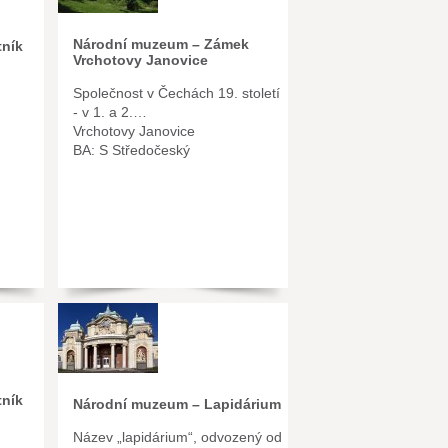
Národní muzeum – Zámek
ník
Vrchotovy Janovice
Společnost v Čechách 19. století
- v 1. a 2.…
Vrchotovy Janovice
BA: S Středočeský
ník
Národní muzeum – Lapidárium
Název „lapidárium“, odvozený od