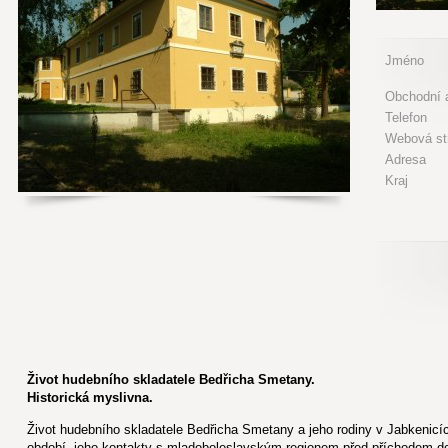
Jméno
Obchodní a
Telefon
Webová st
Adresa
Kraj
Život hudebního skladatele Bedřicha Smetany.
Historická myslivna.
Život hudebního skladatele Bedřicha Smetany a jeho rodiny v Jabkenic
období, jeho kontakty s mladoboleslavským regionem před příchodem do