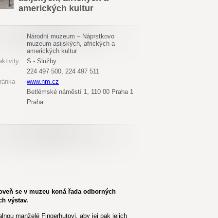
amerických kultur
Národní muzeum – Náprstkovo
muzeum asijských, afrických a
amerických kultur
ktivity
S - Služby
224 497 500, 224 497 511
ránka
www.nm.cz
Betlémské náměstí 1, 110 00 Praha 1
Praha
ároveň se v muzeu koná řada odborných
h výstav.
nou manželé Fingerhutovi, aby jej pak jejich