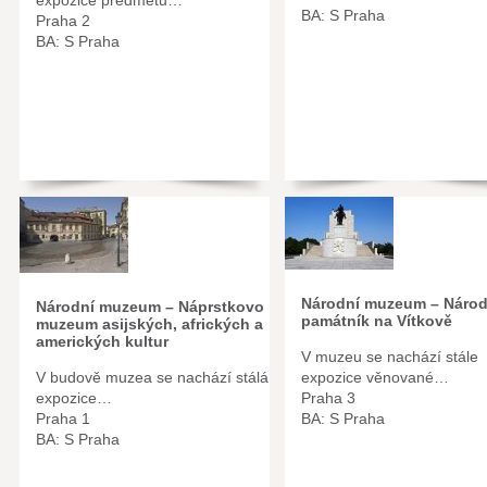
expozice předmětů…
BA: S Praha
Praha 2
BA: S Praha
Národní muzeum – Národ
Národní muzeum – Náprstkovo
památník na Vítkově
muzeum asijských, afrických a
amerických kultur
V muzeu se nachází stále
V budově muzea se nachází stálá
expozice věnované…
expozice…
Praha 3
Praha 1
BA: S Praha
BA: S Praha