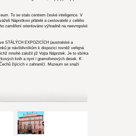
m. To se stalo centrem české inteligence. V
áželi Náprstkovi přátelé a cestovatelé z celého
jeho zaměření orientováno výhradně na neevropské
na ve STÁLÝCH EXPOZICÍCH (australské a
ků je návštěvníkům k dispozici rovněž veřejná
ichž mnohé založil již Vojta Náprstek. Je to sbírka
řižkových knih a nyní i gramofonových desek. K
a Čechů žijících v zahraničí. Muzeum se snaží