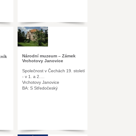
Národní muzeum – Zámek
ník
Vrchotovy Janovice
Společnost v Čechách 19. století
- v 1. a 2.…
Vrchotovy Janovice
BA: S Středočeský