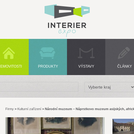
EMOVITOSTI
PRODUKTY
VÝSTAVY
ČLÁNKY
Firmy
>
Kulturní zařízení
>
Národní muzeum – Náprstkovo muzeum asijských, africk