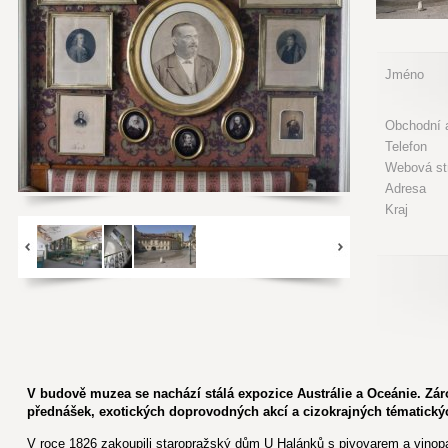
Jméno
Obchodní a
Telefon
Webová st
Adresa
Kraj
V budově muzea se nachází stálá expozice Austrálie a Oceánie. Z
přednášek, exotických doprovodných akcí a cizokrajných tématickýc
V roce 1826 zakoupili staropražský dům U Halánků s pivovarem a vinopal