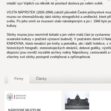
mladší syn Vojtěch za několik let proslavil doslova po celém světě.
VOJTA NÁPRSTEK (1826-1894) založil původně České průmyslové muzeu
muzeu se shromažďovaly také sbírky etnografické a umělecké, které přiv
světa. Po jeho smrti se muzeum stalo národopisným a po r. 1946 bylo 
kultury.
Sbírky muzea jsou nesmírně bohaté a jen velmi malá část je vystave
oceánské kultury v pražské výstavní budově). V pražském domě U Halán
KNIHOVNA, která nenabízí jen knihy a periodika, ale i další kolekce, z n
historických fotografií, stereoskopických obrázků, dobové grafiky, výst
dispozici jsou rovněž rozsáhlé archivy rodiny Náprstkovy, cestovatelů 
všechny své sbírky postupně zveřejňovat a zpřístupňovat.
Firmy
Články
NÁRODNÍ MUZEUM