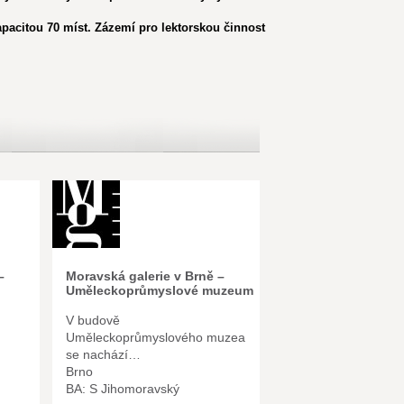
citou 70 míst. Zázemí pro lektorskou činnost
–
Moravská galerie v Brně –
Uměleckoprůmyslové muzeum
V budově
Uměleckoprůmyslového muzea
se nachází…
Brno
BA: S Jihomoravský