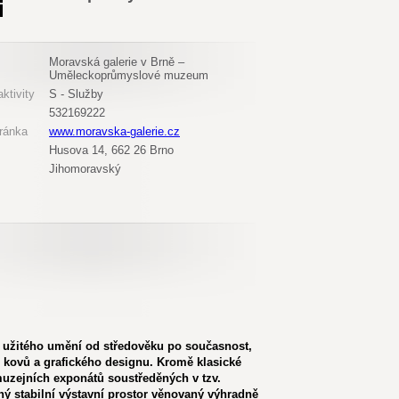
Moravská galerie v Brně –
Uměleckoprůmyslové muzeum
ktivity
S - Služby
532169222
ránka
www.moravska-galerie.cz
Husova 14, 662 26 Brno
Jihomoravský
užitého umění od středověku po současnost,
u, kovů a grafického designu. Kromě klasické
muzejních exponátů soustředěných v tzv.
iný stabilní výstavní prostor věnovaný výhradně