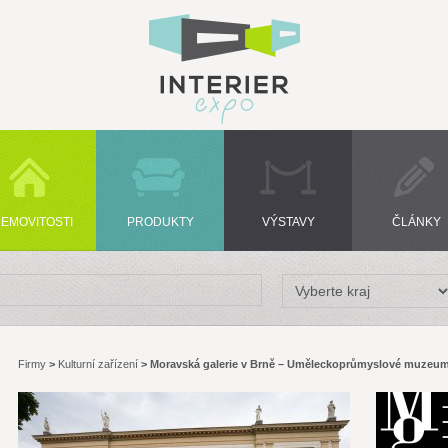
EMOVITOSTI
PRODUKTY
VÝSTAVY
ČLÁNKY
Firmy
>
Kulturní zařízení
>
Moravská galerie v Brně – Uměleckoprůmyslové muzeu