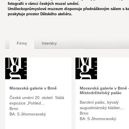
fotografii v rámci českých muzeí umění.
Uměleckoprůmyslové muzeum disponuje přednáškovým sálem s kapa
poskytuje prostor Dětského ateliéru.
Firmy
Interiéry
Moravská galerie v Brně
Moravská galerie v Brně 
Místodržitelský palác
České umění 20. století. Stálá
Barokní palác, bývalý
expozice „Pohled…
augustiniánský klášter,…
Brno
Brno
BA: S Jihomoravský
BA: S Jihomoravský