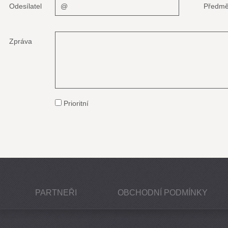
Odesílatel
Předmě
Zpráva
Prioritní
PARTNEŘI
OBCHODNÍ PODMÍNKY