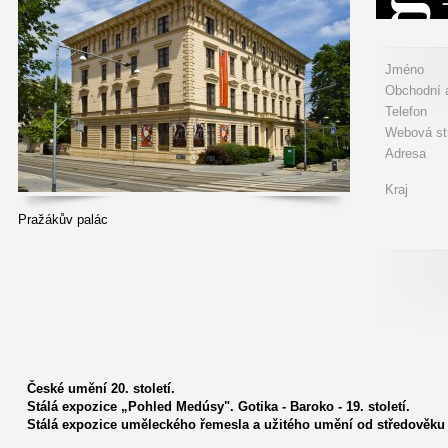
Jméno
Obchodní a
Telefon
Webová st
Adresa
Kraj
Pražákův palác
České umění 20. století.
Stálá expozice „Pohled Medúsy". Gotika - Baroko - 19. století.
Stálá expozice uměleckého řemesla a užitého umění od středověku p