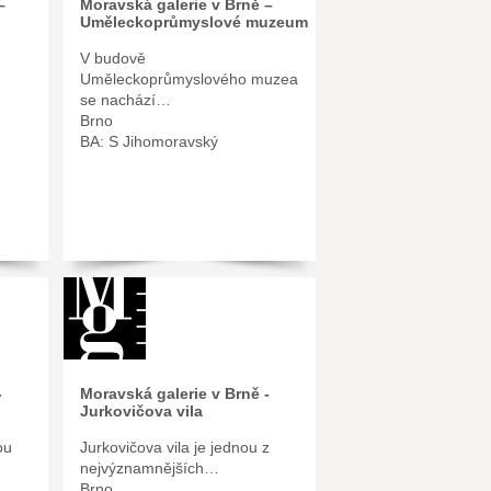
–
Moravská galerie v Brně –
Uměleckoprůmyslové muzeum
V budově
Uměleckoprůmyslového muzea
se nachází…
Brno
BA: S Jihomoravský
-
Moravská galerie v Brně -
Jurkovičova vila
ou
Jurkovičova vila je jednou z
nejvýznamnějších…
Brno