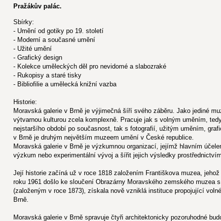
Pražákův palác.
Sbírky:
- Umění od gotiky po 19. století
- Moderní a současné umění
- Užité umění
- Grafický design
- Kolekce uměleckých děl pro nevidomé a slabozraké
- Rukopisy a staré tisky
- Bibliofilie a umělecká knižní vazba
Historie:
Moravská galerie v Brně je výjimečná šíří svého záběru. Jako jediné 
výtvarnou kulturou zcela komplexně. Pracuje jak s volným uměním, tedy
nejstaršího období po současnost, tak s fotografií, užitým uměním, gra
v Brně je druhým největším muzeem umění v České republice.
Moravská galerie v Brně je výzkumnou organizací, jejímž hlavním účele
výzkum nebo experimentální vývoj a šířit jejich výsledky prostřednictví
Její historie začíná už v roce 1818 založením Františkova muzea, jeho
roku 1961 došlo ke sloučení Obrazárny Moravského zemského muze
(založeným v roce 1873), získala nově vzniklá instituce propojující vol
Brně.
Moravská galerie v Brně spravuje čtyři architektonicky pozoruhodné b