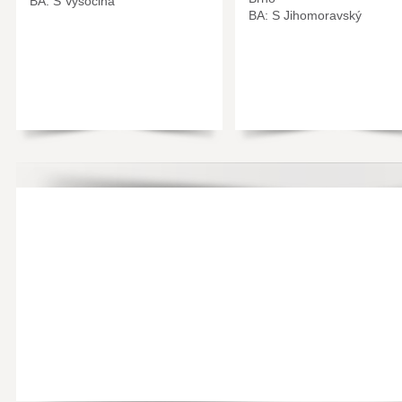
BA: S Vysočina
BA: S Jihomoravský