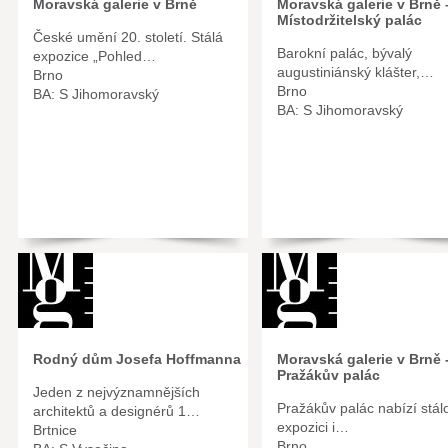
Moravská galerie v Brně
Moravská galerie v Brně 
Místodržitelský palác
České umění 20. století. Stálá
Barokní palác, bývalý
expozice „Pohled…
augustiniánský klášter,…
Brno
Brno
BA: S Jihomoravský
BA: S Jihomoravský
Rodný dům Josefa Hoffmanna
Moravská galerie v Brně 
Pražákův palác
Jeden z nejvýznamnějších
Pražákův palác nabízí stál
architektů a designérů 1…
expozici i…
Brtnice
Brno