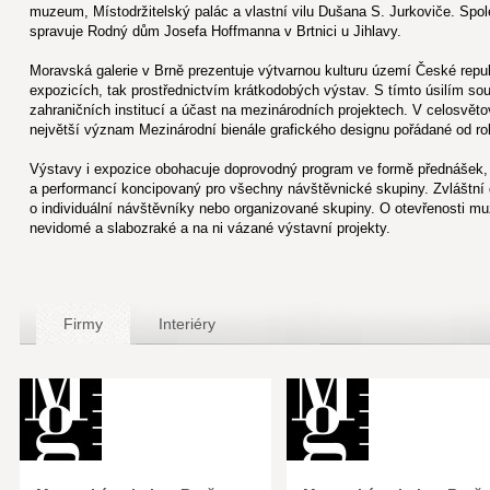
muzeum, Místodržitelský palác a vlastní vilu Dušana S. Jurkoviče. S
spravuje Rodný dům Josefa Hoffmanna v Brtnici u Jihlavy.
Moravská galerie v Brně prezentuje výtvarnou kulturu území České repub
expozicích, tak prostřednictvím krátkodobých výstav. S tímto úsilím sou
zahraničních institucí a účast na mezinárodních projektech. V celosvět
největší význam Mezinárodní bienále grafického designu pořádané od ro
Výstavy i expozice obohacuje doprovodný program ve formě přednášek, 
a performancí koncipovaný pro všechny návštěvnické skupiny. Zvláštní 
o individuální návštěvníky nebo organizované skupiny. O otevřenosti mu
nevidomé a slabozraké a na ni vázané výstavní projekty.
Firmy
Interiéry