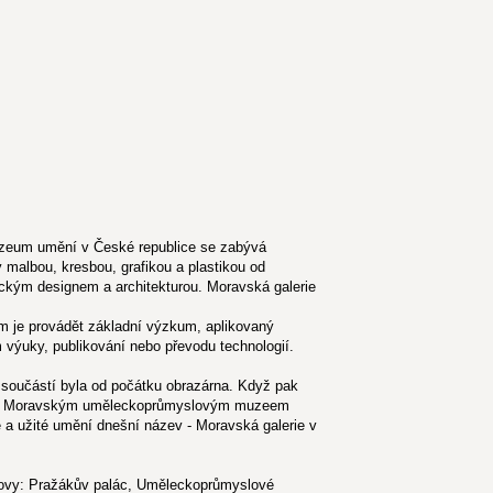
muzeum umění v České republice se zabývá
 malbou, kresbou, grafikou a plastikou od
fickým designem a architekturou. Moravská galerie
m je provádět základní výzkum, aplikovaný
m výuky, publikování nebo převodu technologií.
ž součástí byla od počátku obrazárna. Když pak
a s Moravským uměleckoprůmyslovým muzeem
né a užité umění dnešní název - Moravská galerie v
udovy: Pražákův palác, Uměleckoprůmyslové