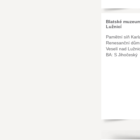
Blatské muzeum
Lužnicí
Pamětní síň Karl
Renesanční dům,
Veselí nad Lužnic
BA: S Jihočeský