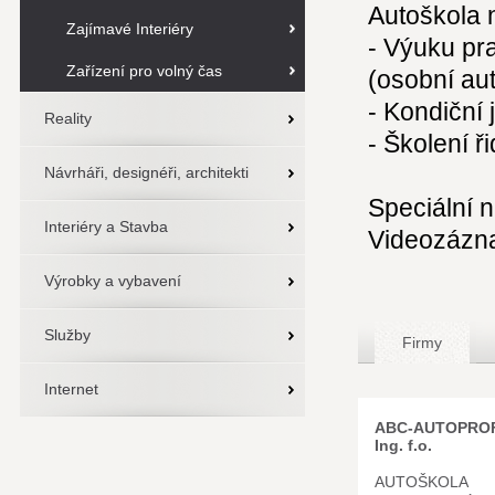
Autoškola n
Zajímavé Interiéry
- Výuku pra
Zařízení pro volný čas
(osobní au
- Kondiční 
Reality
- Školení ři
Návrháři, designéři, architekti
Speciální 
Interiéry a Stavba
Videozázn
Výrobky a vybavení
Služby
Firmy
Internet
ABC-AUTOPROF
Ing. f.o.
AUTOŠKOLA