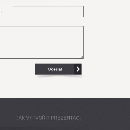
t
JAK VYTVOŘIT PREZENTACI