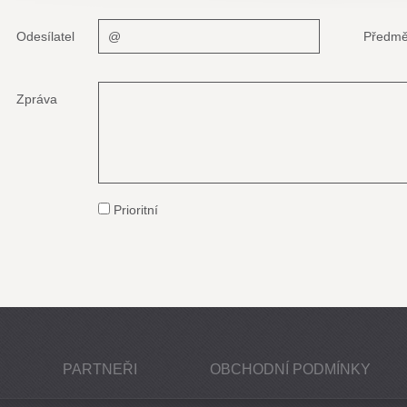
Odesílatel
Předmě
Zpráva
Prioritní
PARTNEŘI
OBCHODNÍ PODMÍNKY