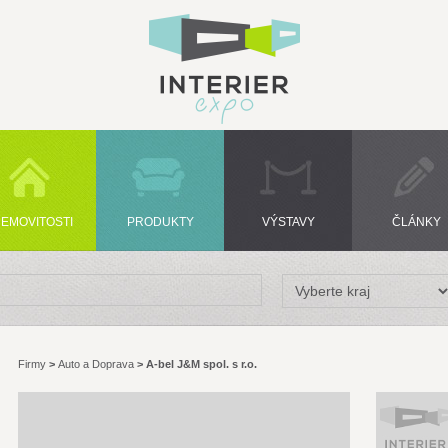
EMOVITOSTI
PRODUKTY
VÝSTAVY
ČLÁNKY
Firmy
>
Auto a Doprava
>
A-bel J&M spol. s r.o.