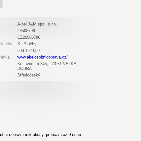
A-bel J&M spol. s r.o.
26508796
CZ26508796
ktivity
S - Služby
608 122 099
ránka
www.abelosobnidoprava.cz/
Karlovarská 345, 273 61 VELKÁ
DOBRÁ
Středočeský
sobní dopravu mikrobusy, přepravu až 9 osob