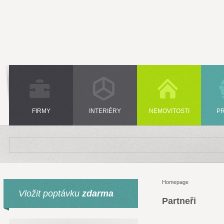
FIRMY
INTERIÉRY
NEMOVITOSTI
P
Homepage
Vložit poptávku
zdarma
Partneři