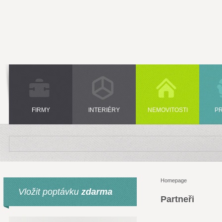
FIRMY
INTERIÉRY
NEMOVITOSTI
P
Homepage
Vložit poptávku
zdarma
Partneři